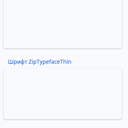
Шрифт ZipTypefaceThin