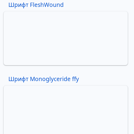
Шрифт FleshWound
Шрифт Monoglyceride ffy