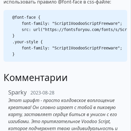
использовать правило @font-face в css-файле:
@font-face {

    font-family: "Script1VoodooScriptFreeware";

    src: url("https://fontsforyou.com/fonts/s/Scrip
}

.your-style {

    font-family: "Script1VoodooScriptFreeware";

Комментарии
Sparky
2023-08-28
Этот шрифт - просто колдовское воплощение
креатива! Он словно играет с тобой в пиковую
карту, заставляет сердце биться в унисон с его
изгибами. Это притягательное Voodoo Script,
которое подчеркнет твою индивидуальность и