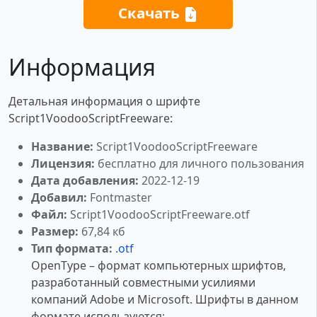
Скачать
Информация
Детальная информация о шрифте
Script1VoodooScriptFreeware:
Название:
Script1VoodooScriptFreeware
Лицензия:
бесплатно для личного пользования
Дата добавления:
2022-12-19
Добавил:
Fontmaster
Файл:
Script1VoodooScriptFreeware.otf
Размер:
67,84 кб
Тип формата:
.otf
OpenType – формат компьютерных шрифтов,
разработанный совместными усилиями
компаний Adobe и Microsoft. Шрифты в данном
формате используются: