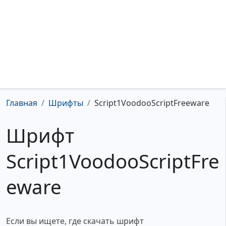
Главная
Шрифты
Script1VoodooScriptFreeware
Шрифт
Script1VoodooScriptFre
eware
Если вы ищете, где скачать шрифт