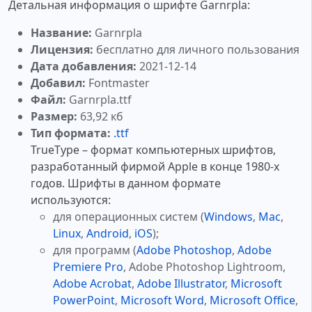
Детальная информация о шрифте Garnrpla:
Название:
Garnrpla
Лицензия:
бесплатно для личного пользования
Дата добавления:
2021-12-14
Добавил:
Fontmaster
Файл:
Garnrpla.ttf
Размер:
63,92 кб
Тип формата:
.ttf
TrueType – формат компьютерных шрифтов,
разработанный фирмой Apple в конце 1980-х
годов. Шрифты в данном формате
используются:
для операционных систем (
Windows
,
Mac
,
Linux
,
Android
,
iOS
);
для программ (
Adobe Photoshop
,
Adobe
Premiere Pro
, Adobe Photoshop Lightroom,
Adobe Acrobat
,
Adobe Illustrator
,
Microsoft
PowerPoint
,
Microsoft Word
,
Microsoft Office
,