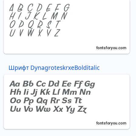
Шрифт DynagroteskrxeBolditalic