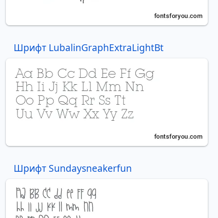
Шрифт LubalinGraphExtraLightBt
Шрифт Sundaysneakerfun