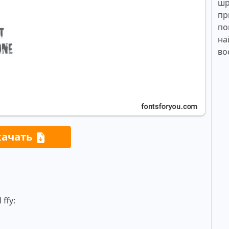
шр
пр
по
на
во
качать
ffy: