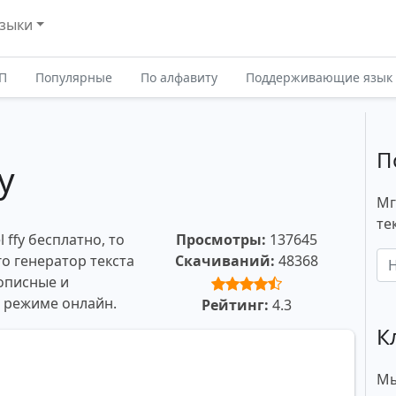
зыки
П
Популярные
По алфавиту
Поддерживающие язык
П
y
Мг
те
 ffy бесплатно, то
Просмотры:
137645
о генератор текста
Скачиваний:
48368
описные и
в режиме онлайн.
Рейтинг:
4.3
К
Мы