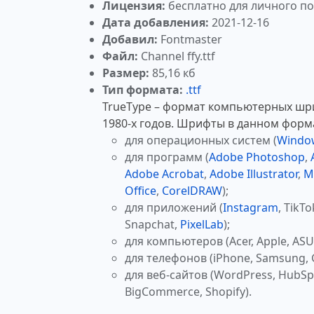
Лицензия:
бесплатно для личного п
Дата добавления:
2021-12-16
Добавил:
Fontmaster
Файл:
Channel ffy.ttf
Размер:
85,16 кб
Тип формата:
.ttf
TrueType – формат компьютерных шр
1980-х годов. Шрифты в данном форм
для операционных систем (
Windo
для программ (
Adobe Photoshop
,
Adobe Acrobat
,
Adobe Illustrator
,
M
Office
,
CorelDRAW
);
для приложений (
Instagram
, TikTo
Snapchat,
PixelLab
);
для компьютеров (Acer, Apple, ASUS
для телефонов (iPhone, Samsung, 
для веб-сайтов (WordPress, HubSp
BigCommerce, Shopify).