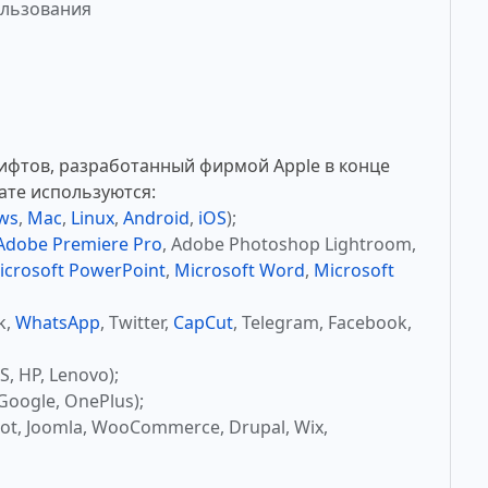
ользования
ифтов, разработанный фирмой Apple в конце
ате используются:
ws
,
Mac
,
Linux
,
Android
,
iOS
);
Adobe Premiere Pro
, Adobe Photoshop Lightroom,
icrosoft PowerPoint
,
Microsoft Word
,
Microsoft
k,
WhatsApp
, Twitter,
CapCut
, Telegram, Facebook,
, HP, Lenovo);
Google, OnePlus);
ot, Joomla, WooCommerce, Drupal, Wix,