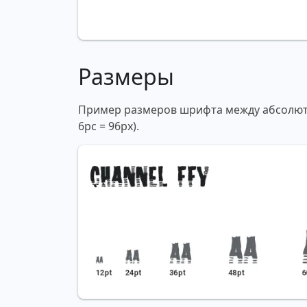
Размеры
Пример размеров шрифта между абсолютны
6pc = 96px).