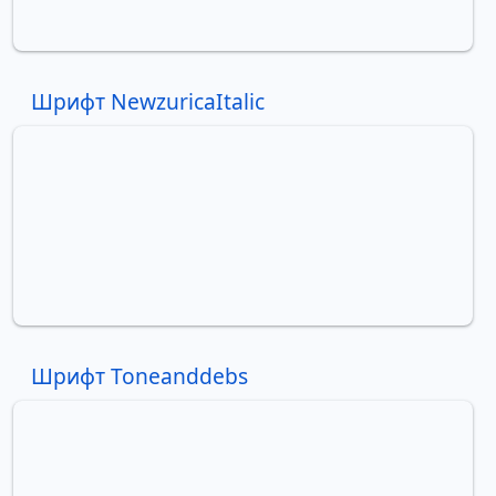
Шрифт NewzuricaItalic
Шрифт Toneanddebs