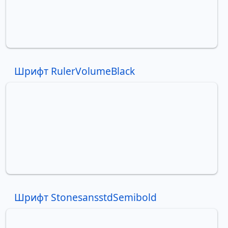
Шрифт RulerVolumeBlack
Шрифт StonesansstdSemibold