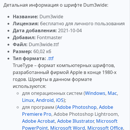
Детальная информация о шрифте Dum3wide:
Название:
Dum3wide
Лицензия:
бесплатно для личного пользования
Дата добавления:
2021-10-04
Добавил:
Fontmaster
Файл:
Dum3wide.ttf
Размер:
60,02 кб
Тип формата:
.ttf
TrueType – формат компьютерных шрифтов,
разработанный фирмой Apple в конце 1980-х
годов. Шрифты в данном формате
используются:
для операционных систем (
Windows
,
Mac
,
Linux
,
Android
,
iOS
);
для программ (
Adobe Photoshop
,
Adobe
Premiere Pro
, Adobe Photoshop Lightroom,
Adobe Acrobat
,
Adobe Illustrator
,
Microsoft
PowerPoint
,
Microsoft Word
,
Microsoft Office
,