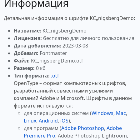
Информация
Детальная информация о шрифте KС„nigsbergDemo:
Название:
KС„nigsbergDemo
Лицензия:
бесплатно для личного пользования
Дата добавления:
2023-03-08
Добавил:
Fontmaster
Файл:
KС„nigsbergDemo.otf
Размер:
0 кб
Тип формата:
.otf
OpenType – формат компьютерных шрифтов,
разработанный совместными усилиями
компаний Adobe и Microsoft. Шрифты в данном
формате используются:
для операционных систем (
Windows
,
Mac
,
Linux
,
Android
,
iOS
);
для программ (
Adobe Photoshop
,
Adobe
Premiere Pro
, Adobe Photoshop Lightroom,