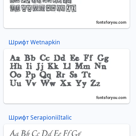
Шрифт Wetnapkin
Шрифт SerapioniiItalic