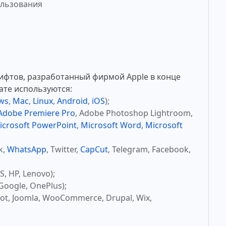
ользования
ифтов, разработанный фирмой Apple в конце
ате используются:
ws
,
Mac
,
Linux
,
Android
,
iOS
);
Adobe Premiere Pro
, Adobe Photoshop Lightroom,
icrosoft PowerPoint
,
Microsoft Word
,
Microsoft
k,
WhatsApp
, Twitter,
CapCut
, Telegram, Facebook,
, HP, Lenovo);
Google, OnePlus);
ot, Joomla, WooCommerce, Drupal, Wix,