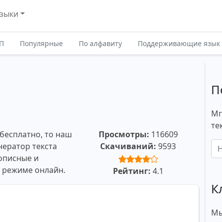
зыки
П
Популярные
По алфавиту
Поддерживающие язык
П
Мг
те
 бесплатно, то наш
Просмотры:
116609
нератор текста
Скачиваний:
9593
описные и
в режиме онлайн.
Рейтинг:
4.1
К
Мы