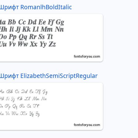
Шрифт RomanlhBoldItalic
Шрифт ElizabethSemiScriptRegular