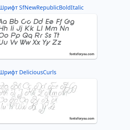
Шрифт SfNewRepublicBoldItalic
Шрифт DeliciousCurls