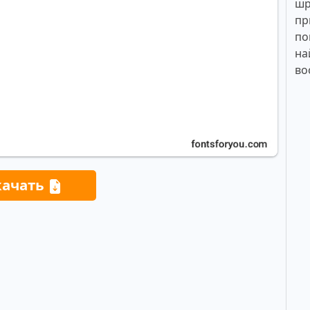
шр
пр
по
на
во
качать