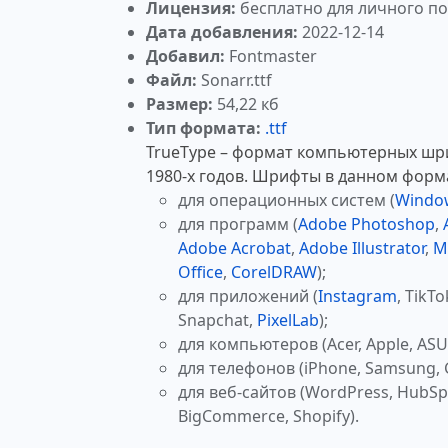
Лицензия:
бесплатно для личного п
Дата добавления:
2022-12-14
Добавил:
Fontmaster
Файл:
Sonarr.ttf
Размер:
54,22 кб
Тип формата:
.ttf
TrueType – формат компьютерных шр
1980-х годов. Шрифты в данном форм
для операционных систем (
Windo
для программ (
Adobe Photoshop
,
Adobe Acrobat
,
Adobe Illustrator
,
M
Office
,
CorelDRAW
);
для приложений (
Instagram
, TikTo
Snapchat,
PixelLab
);
для компьютеров (Acer, Apple, ASUS
для телефонов (iPhone, Samsung, 
для веб-сайтов (WordPress, HubSp
BigCommerce, Shopify).