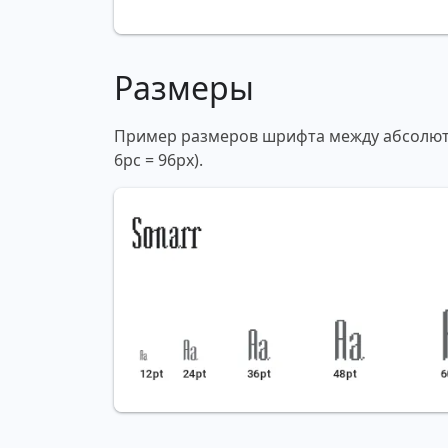
Размеры
Пример размеров шрифта между абсолютны
6pc = 96px).