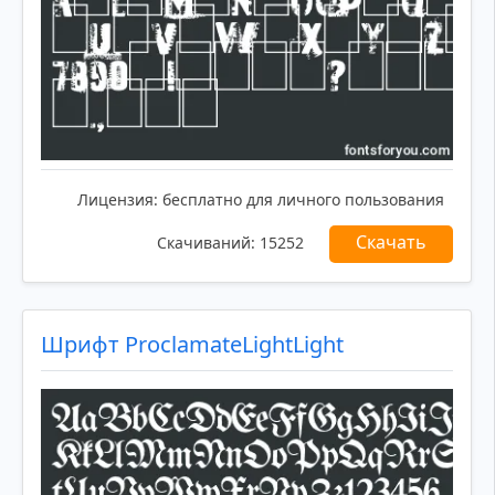
Лицензия:
бесплатно для личного пользования
Скачать
Скачиваний:
15252
Шрифт ProclamateLightLight