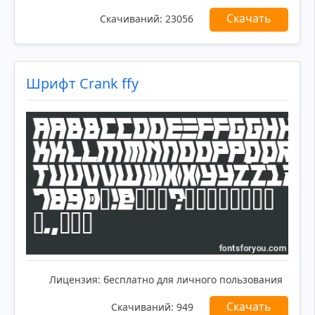
Скачать
Скачиваний:
23056
Шрифт Crank ffy
Лицензия:
бесплатно для личного пользования
Скачать
Скачиваний:
949