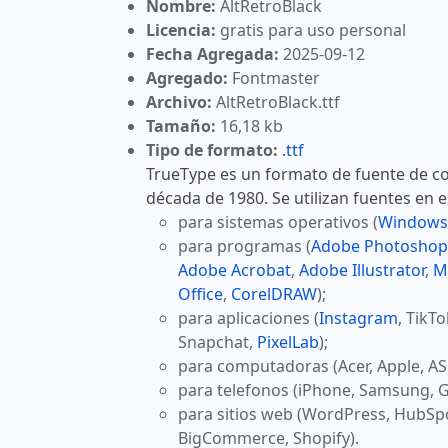
Nombre:
AltRetroBlack
Licencia:
gratis para uso personal
Fecha Agregada:
2025-09-12
Agregado:
Fontmaster
Archivo:
AltRetroBlack.ttf
Tamaño:
16,18 kb
Tipo de formato:
.ttf
TrueType es un formato de fuente de co
década de 1980. Se utilizan fuentes en 
para sistemas operativos (
Windows
para programas (
Adobe Photoshop
Adobe Acrobat
,
Adobe Illustrator
,
M
Office
,
CorelDRAW
);
para aplicaciones (
Instagram
, TikT
Snapchat,
PixelLab
);
para computadoras (Acer, Apple, AS
para telefonos (iPhone, Samsung, G
para sitios web (WordPress, HubSp
BigCommerce, Shopify).