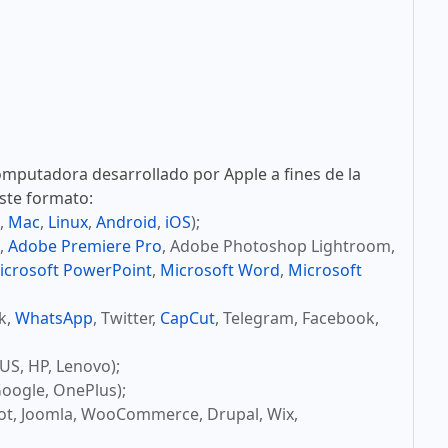
mputadora desarrollado por Apple a fines de la
este formato:
,
Mac
,
Linux
,
Android
,
iOS
);
,
Adobe Premiere Pro
, Adobe Photoshop Lightroom,
icrosoft PowerPoint
,
Microsoft Word
,
Microsoft
ok,
WhatsApp
, Twitter,
CapCut
, Telegram, Facebook,
US, HP, Lenovo);
oogle, OnePlus);
ot, Joomla, WooCommerce, Drupal, Wix,