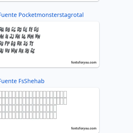
Fuente Pocketmonsterstagrotal
Fuente FsShehab