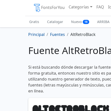
Categorías
FAQ
I
FontsForYou
Gratis
Catalogar
Nuevo
ARRIBA
18
Principal
Fuentes
AltRetroBlack
Fuente AltRetroBl
Si está buscando dónde descargar la fuente
forma gratuita, entonces nuestro sitio es p
utilizando nuestro generador de texto, pued
fuentes (letras mayúsculas y minúsculas, ca
en línea.