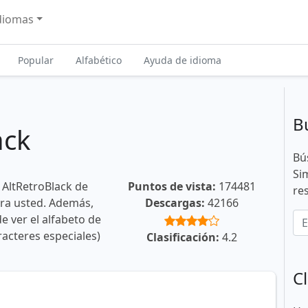
diomas
Popular
Alfabético
Ayuda de idioma
B
ack
Bú
Si
 AltRetroBlack de
Puntos de vista:
174481
re
ara usted. Además,
Descargas:
42166
e ver el alfabeto de
racteres especiales)
Clasificación:
4.2
Cl