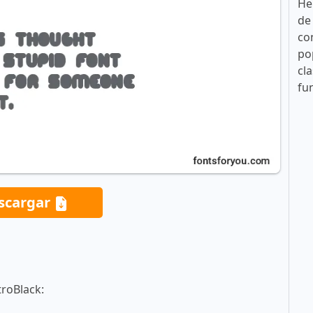
He
de
co
po
cla
fu
scargar
troBlack: