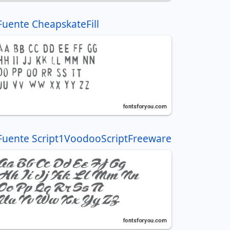
Fuente CheapskateFill
Fuente Script1VoodooScriptFreeware