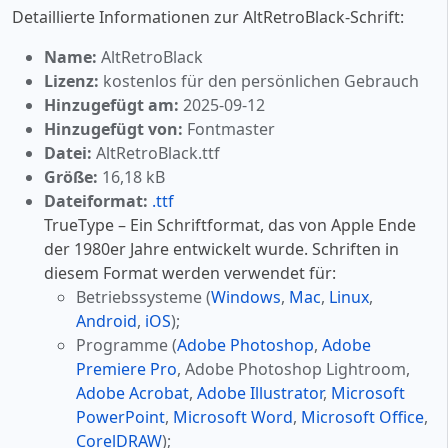
Detaillierte Informationen zur AltRetroBlack-Schrift:
Name:
AltRetroBlack
Lizenz:
kostenlos für den persönlichen Gebrauch
Hinzugefügt am:
2025-09-12
Hinzugefügt von:
Fontmaster
Datei:
AltRetroBlack.ttf
Größe:
16,18 kB
Dateiformat:
.ttf
TrueType – Ein Schriftformat, das von Apple Ende
der 1980er Jahre entwickelt wurde. Schriften in
diesem Format werden verwendet für:
Betriebssysteme (
Windows
,
Mac
,
Linux
,
Android
,
iOS
);
Programme (
Adobe Photoshop
,
Adobe
Premiere Pro
, Adobe Photoshop Lightroom,
Adobe Acrobat
,
Adobe Illustrator
,
Microsoft
PowerPoint
,
Microsoft Word
,
Microsoft Office
,
CorelDRAW
);