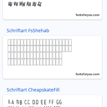
Schriftart FsShehab
Schriftart CheapskateFill