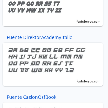
Fuente DirektorAcademyItalic
Fuente CaslonOsfBook