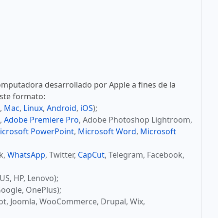
mputadora desarrollado por Apple a fines de la
este formato:
,
Mac
,
Linux
,
Android
,
iOS
);
,
Adobe Premiere Pro
, Adobe Photoshop Lightroom,
icrosoft PowerPoint
,
Microsoft Word
,
Microsoft
ok,
WhatsApp
, Twitter,
CapCut
, Telegram, Facebook,
US, HP, Lenovo);
oogle, OnePlus);
ot, Joomla, WooCommerce, Drupal, Wix,