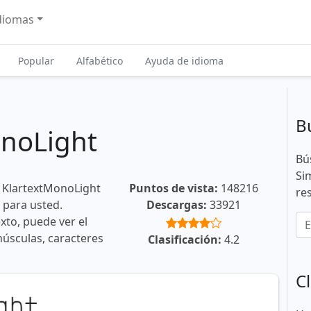
diomas
Popular
Alfabético
Ayuda de idioma
B
onoLight
Bú
Si
e KlartextMonoLight
Puntos de vista:
148216
re
 para usted.
Descargas:
33921
xto, puede ver el
núsculas, caracteres
Clasificación:
4.2
Cl