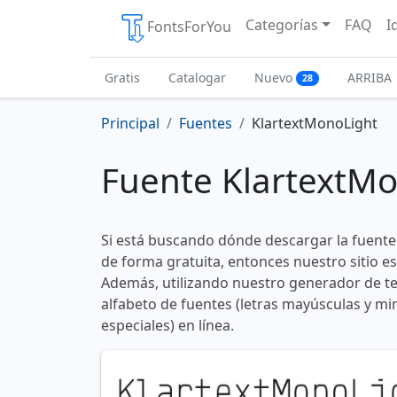
Categorías
FAQ
I
FontsForYou
Gratis
Catalogar
Nuevo
ARRIBA
28
Principal
Fuentes
KlartextMonoLight
Fuente KlartextM
Si está buscando dónde descargar la fuent
de forma gratuita, entonces nuestro sitio es
Además, utilizando nuestro generador de te
alfabeto de fuentes (letras mayúsculas y mi
especiales) en línea.