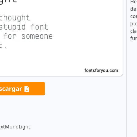
He
de
co
po
cla
fu
scargar
textMonoLight: