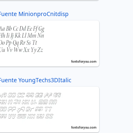
Fuente MinionproCnitdisp
Fuente YoungTechs3DItalic