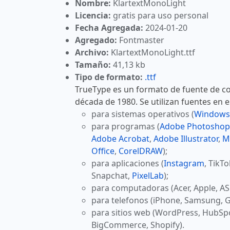
Nombre:
KlartextMonoLight
Licencia:
gratis para uso personal
Fecha Agregada:
2024-01-20
Agregado:
Fontmaster
Archivo:
KlartextMonoLight.ttf
Tamaño:
41,13 kb
Tipo de formato:
.ttf
TrueType es un formato de fuente de co
década de 1980. Se utilizan fuentes en 
para sistemas operativos (
Windows
para programas (
Adobe Photoshop
Adobe Acrobat
,
Adobe Illustrator
,
M
Office
,
CorelDRAW
);
para aplicaciones (
Instagram
, TikT
Snapchat,
PixelLab
);
para computadoras (Acer, Apple, AS
para telefonos (iPhone, Samsung, G
para sitios web (WordPress, HubSp
BigCommerce, Shopify).