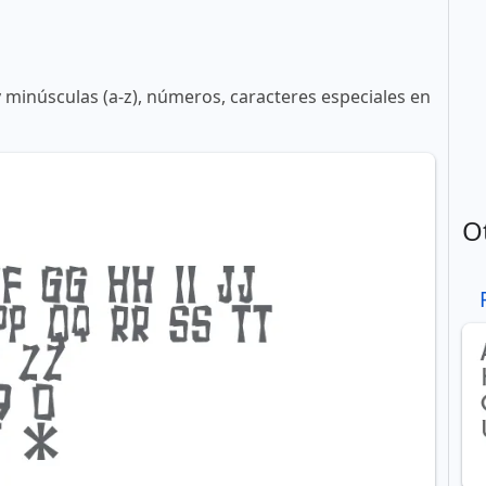
y minúsculas (a-z), números, caracteres especiales en
O