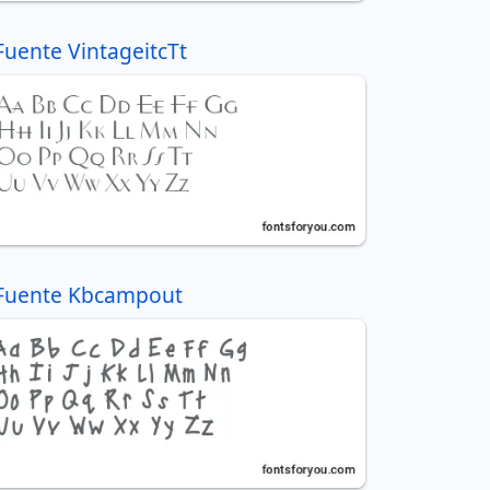
Fuente VintageitcTt
Fuente Kbcampout