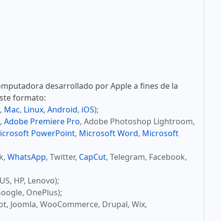
mputadora desarrollado por Apple a fines de la
este formato:
,
Mac
,
Linux
,
Android
,
iOS
);
,
Adobe Premiere Pro
, Adobe Photoshop Lightroom,
icrosoft PowerPoint
,
Microsoft Word
,
Microsoft
ok,
WhatsApp
, Twitter,
CapCut
, Telegram, Facebook,
US, HP, Lenovo);
oogle, OnePlus);
ot, Joomla, WooCommerce, Drupal, Wix,