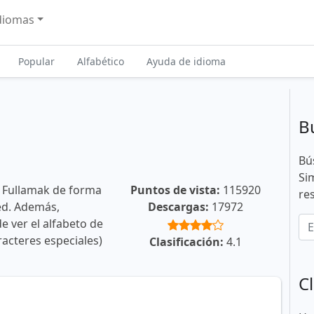
diomas
Popular
Alfabético
Ayuda de idioma
B
Bú
Si
e Fullamak de forma
Puntos de vista:
115920
re
ted. Además,
Descargas:
17972
e ver el alfabeto de
racteres especiales)
Clasificación:
4.1
Cl