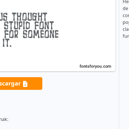
He
de
co
po
cla
fu
scargar
mak: