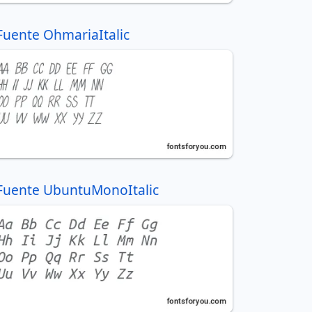
Fuente OhmariaItalic
Fuente UbuntuMonoItalic