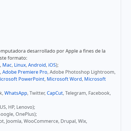
mputadora desarrollado por Apple a fines de la
este formato:
,
Mac
,
Linux
,
Android
,
iOS
);
,
Adobe Premiere Pro
, Adobe Photoshop Lightroom,
icrosoft PowerPoint
,
Microsoft Word
,
Microsoft
ok,
WhatsApp
, Twitter,
CapCut
, Telegram, Facebook,
US, HP, Lenovo);
oogle, OnePlus);
ot, Joomla, WooCommerce, Drupal, Wix,