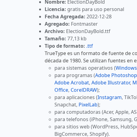
Nombre:
ElectionDayBold
Licencia:
gratis para uso personal
Fecha Agregada:
2022-12-28
Agregado:
Fontmaster
Archivo:
ElectionDayBold.ttf
Tamaño:
77,13 kb
Tipo de formato:
.ttf
TrueType es un formato de fuente de co
década de 1980. Se utilizan fuentes en 
para sistemas operativos (
Windows
para programas (
Adobe Photoshop
Adobe Acrobat
,
Adobe Illustrator
,
M
Office
,
CorelDRAW
);
para aplicaciones (
Instagram
, TikT
Snapchat,
PixelLab
);
para computadoras (Acer, Apple, AS
para telefonos (iPhone, Samsung, G
para sitios web (WordPress, HubSp
BigCommerce, Shopify).