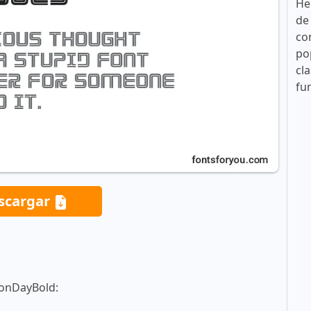
He
de
co
po
cla
fu
scargar
ionDayBold: