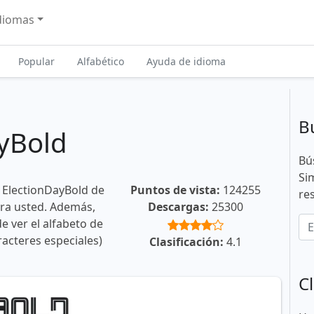
diomas
Popular
Alfabético
Ayuda de idioma
B
yBold
Bú
Si
 ElectionDayBold de
Puntos de vista:
124255
re
ara usted. Además,
Descargas:
25300
e ver el alfabeto de
racteres especiales)
Clasificación:
4.1
Cl