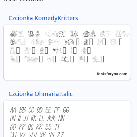
Czcionka KomedyKritters
Czcionka OhmariaItalic