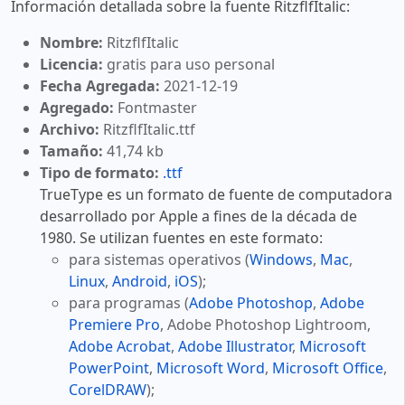
Información detallada sobre la fuente RitzflfItalic:
Nombre:
RitzflfItalic
Licencia:
gratis para uso personal
Fecha Agregada:
2021-12-19
Agregado:
Fontmaster
Archivo:
RitzflfItalic.ttf
Tamaño:
41,74 kb
Tipo de formato:
.ttf
TrueType es un formato de fuente de computadora
desarrollado por Apple a fines de la década de
1980. Se utilizan fuentes en este formato:
para sistemas operativos (
Windows
,
Mac
,
Linux
,
Android
,
iOS
);
para programas (
Adobe Photoshop
,
Adobe
Premiere Pro
, Adobe Photoshop Lightroom,
Adobe Acrobat
,
Adobe Illustrator
,
Microsoft
PowerPoint
,
Microsoft Word
,
Microsoft Office
,
CorelDRAW
);