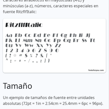
Caracteres alfabéticos en mayúsculas (A-Z) y
minúsculas (a-z), números, caracteres especiales en
fuente RitzflfItalic:
Tamaño
Un ejemplo de tamaños de fuente entre unidades
absolutas (72pt = 1in = 2.54cm = 25.4mm = 6pc = 96px).