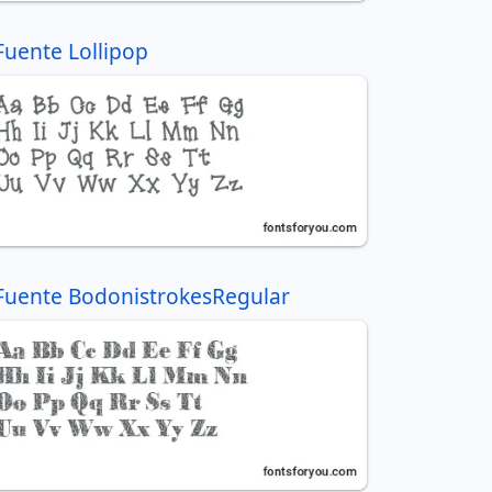
Fuente Lollipop
Fuente BodonistrokesRegular