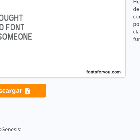
He
de
co
po
cla
fu
scargar
sGenesis: