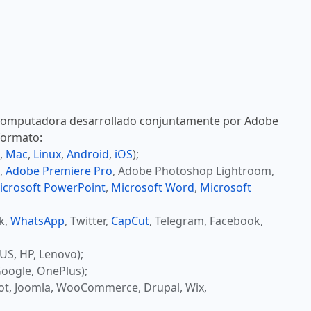
computadora desarrollado conjuntamente por Adobe
 formato:
,
Mac
,
Linux
,
Android
,
iOS
);
,
Adobe Premiere Pro
, Adobe Photoshop Lightroom,
icrosoft PowerPoint
,
Microsoft Word
,
Microsoft
ok,
WhatsApp
, Twitter,
CapCut
, Telegram, Facebook,
US, HP, Lenovo);
oogle, OnePlus);
ot, Joomla, WooCommerce, Drupal, Wix,