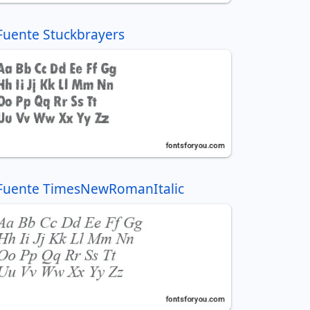
Fuente Stuckbrayers
Fuente TimesNewRomanItalic