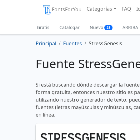
Categorías
FAQ
I
FontsForYou
Gratis
Catalogar
Nuevo
ARRIBA
28
Principal
Fuentes
StressGenesis
Fuente StressGene
Si está buscando dónde descargar la fuente
forma gratuita, entonces nuestro sitio es p
utilizando nuestro generador de texto, pued
fuentes (letras mayúsculas y minúsculas, ca
en línea.