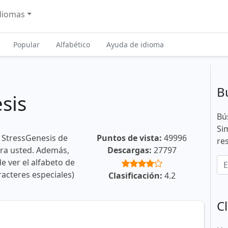
diomas
Popular
Alfabético
Ayuda de idioma
B
sis
Bú
Si
 StressGenesis de
Puntos de vista:
49996
re
ara usted. Además,
Descargas:
27797
e ver el alfabeto de
racteres especiales)
Clasificación:
4.2
Cl