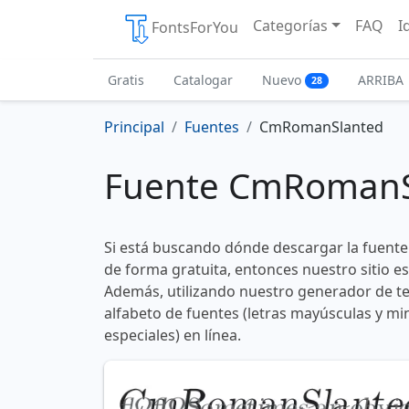
Categorías
FAQ
I
FontsForYou
Gratis
Catalogar
Nuevo
ARRIBA
28
Principal
Fuentes
CmRomanSlanted
Fuente CmRomanS
Si está buscando dónde descargar la fuen
de forma gratuita, entonces nuestro sitio es
Además, utilizando nuestro generador de te
alfabeto de fuentes (letras mayúsculas y mi
especiales) en línea.