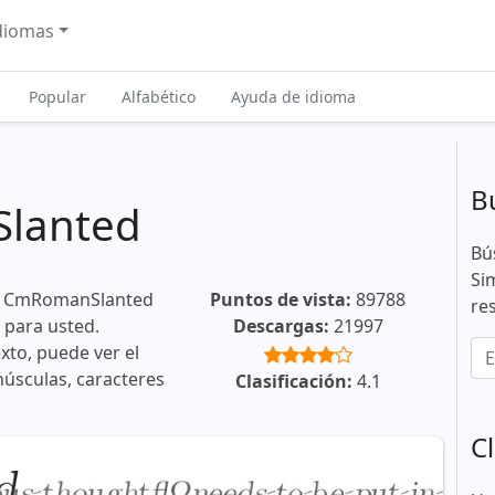
diomas
Popular
Alfabético
Ayuda de idioma
B
lanted
Bú
Si
te CmRomanSlanted
Puntos de vista:
89788
re
 para usted.
Descargas:
21997
xto, puede ver el
núsculas, caracteres
Clasificación:
4.1
Cl