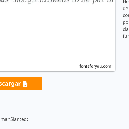
He
de
co
po
cla
fu
scargar
omanSlanted: