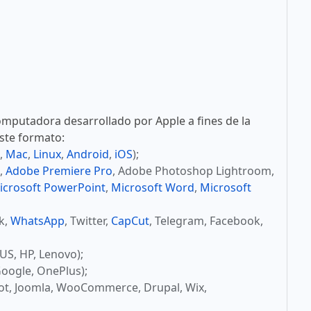
mputadora desarrollado por Apple a fines de la
este formato:
,
Mac
,
Linux
,
Android
,
iOS
);
,
Adobe Premiere Pro
, Adobe Photoshop Lightroom,
icrosoft PowerPoint
,
Microsoft Word
,
Microsoft
ok,
WhatsApp
, Twitter,
CapCut
, Telegram, Facebook,
US, HP, Lenovo);
oogle, OnePlus);
ot, Joomla, WooCommerce, Drupal, Wix,