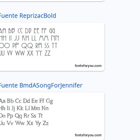
Fuente ReprizacBold
Fuente BmdASongForJennifer