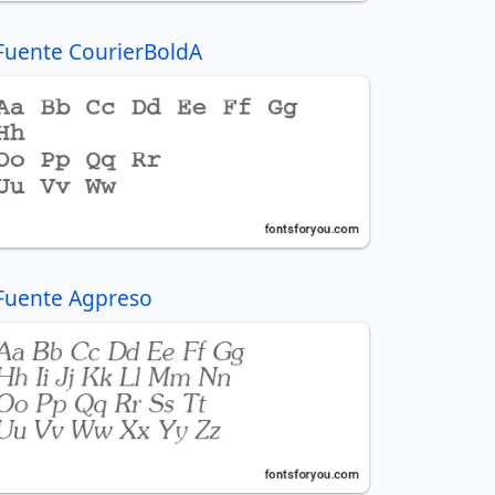
Fuente CourierBoldA
Fuente Agpreso