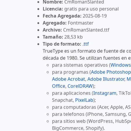
Nombre:
CmRomanSlanted
Licencia:
gratis para uso personal
Fecha Agregada:
2025-08-19
Agregado:
Fontmaster
Archivo:
CmRomanSlanted.ttf
Tamaño:
28,53 kb
Tipo de formato:
.ttf
TrueType es un formato de fuente de co
década de 1980. Se utilizan fuentes en 
para sistemas operativos (
Windows
para programas (
Adobe Photoshop
Adobe Acrobat
,
Adobe Illustrator
,
M
Office
,
CorelDRAW
);
para aplicaciones (
Instagram
, TikT
Snapchat,
PixelLab
);
para computadoras (Acer, Apple, AS
para telefonos (iPhone, Samsung, G
para sitios web (WordPress, HubSp
BigCommerce, Shopify).