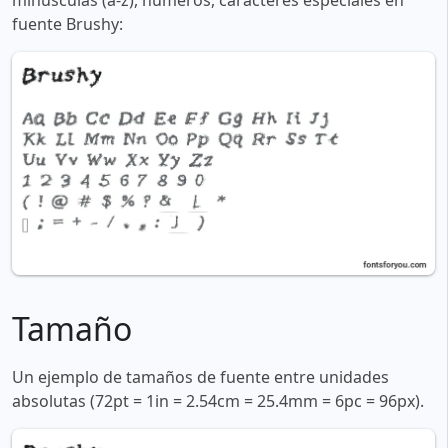
minúsculas (a-z), números, caracteres especiales en
fuente Brushy:
Tamaño
Un ejemplo de tamaños de fuente entre unidades
absolutas (72pt = 1in = 2.54cm = 25.4mm = 6pc = 96px).