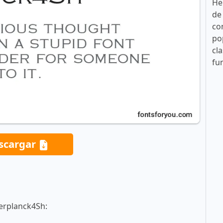
He
de
co
po
cla
fu
scargar
erplanck4Sh: