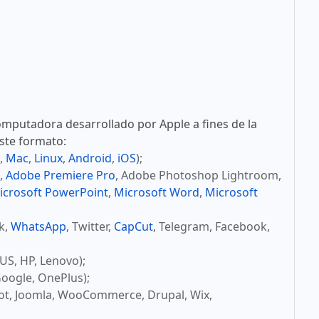
mputadora desarrollado por Apple a fines de la
este formato:
,
Mac
,
Linux
,
Android
,
iOS
);
,
Adobe Premiere Pro
, Adobe Photoshop Lightroom,
icrosoft PowerPoint
,
Microsoft Word
,
Microsoft
ok,
WhatsApp
, Twitter,
CapCut
, Telegram, Facebook,
US, HP, Lenovo);
oogle, OnePlus);
ot, Joomla, WooCommerce, Drupal, Wix,