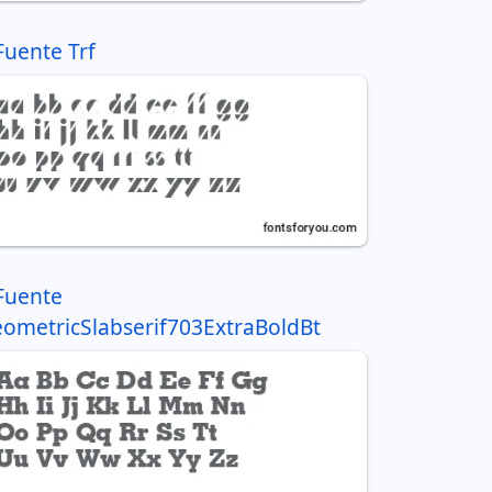
Fuente Trf
Fuente
ometricSlabserif703ExtraBoldBt