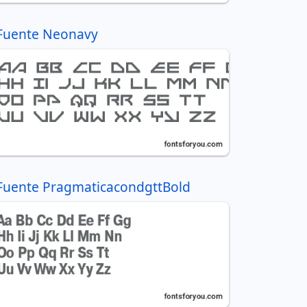
Fuente Neonavy
Fuente PragmaticacondgttBold