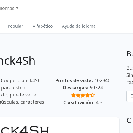
diomas
Popular
Alfabético
Ayuda de idioma
B
nck4Sh
Bú
Si
e Cooperplanck4Sh
Puntos de vista:
102340
re
 para usted.
Descargas:
50324
xto, puede ver el
núsculas, caracteres
Clasificación:
4.3
Cl