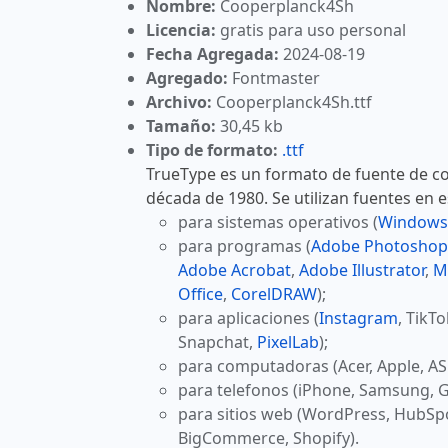
Nombre:
Cooperplanck4Sh
Licencia:
gratis para uso personal
Fecha Agregada:
2024-08-19
Agregado:
Fontmaster
Archivo:
Cooperplanck4Sh.ttf
Tamaño:
30,45 kb
Tipo de formato:
.ttf
TrueType es un formato de fuente de co
década de 1980. Se utilizan fuentes en 
para sistemas operativos (
Windows
para programas (
Adobe Photoshop
Adobe Acrobat
,
Adobe Illustrator
,
M
Office
,
CorelDRAW
);
para aplicaciones (
Instagram
, TikT
Snapchat,
PixelLab
);
para computadoras (Acer, Apple, AS
para telefonos (iPhone, Samsung, G
para sitios web (WordPress, HubSp
BigCommerce, Shopify).