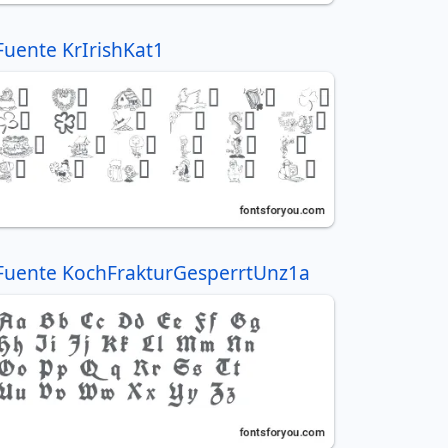
Fuente KrIrishKat1
Fuente KochFrakturGesperrtUnz1a