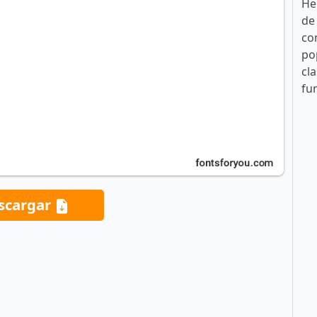
He
de
co
po
cla
fu
scargar