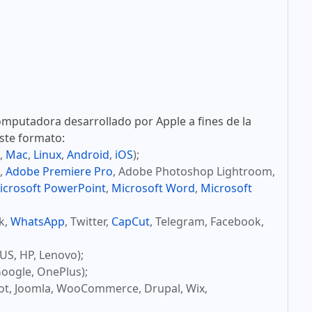
mputadora desarrollado por Apple a fines de la
este formato:
,
Mac
,
Linux
,
Android
,
iOS
);
,
Adobe Premiere Pro
, Adobe Photoshop Lightroom,
icrosoft PowerPoint
,
Microsoft Word
,
Microsoft
ok,
WhatsApp
, Twitter,
CapCut
, Telegram, Facebook,
US, HP, Lenovo);
oogle, OnePlus);
ot, Joomla, WooCommerce, Drupal, Wix,