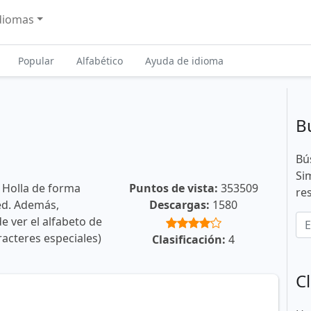
diomas
Popular
Alfabético
Ayuda de idioma
B
Bú
Si
 Holla de forma
Puntos de vista:
353509
re
ted. Además,
Descargas:
1580
e ver el alfabeto de
racteres especiales)
Clasificación:
4
Cl