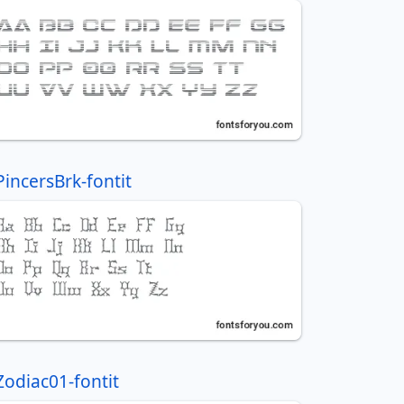
PincersBrk-fontit
Zodiac01-fontit