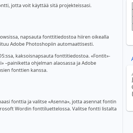
i, jotta voit käyttää sitä projekteissasi.
wsissa, napsauta fonttitiedostoa hiiren oikealla
ioituu Adobe Photoshopiin automaattisesti.
:ssa, kaksoisnapsauta fonttitiedostoa. «Fontit»-
i» –painiketta ohjelman alaosassa ja Adobe
sien fonttien kanssa.
asi fonttia ja valitse «Asenna», jotta asennat fontin
soft Wordin fonttiluettelossa. Valitse fontti listalta