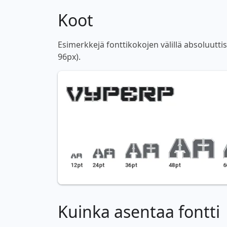
Koot
Esimerkkejä fonttikokojen välillä absoluutti
96px).
Kuinka asentaa fontti