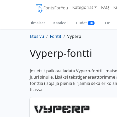
Kategoriat
FAQ
Ki
FontsForYou
Ilmaiset
Katalogi
Uudet
TOP
28
Etusivu
Fontit
Vyperp
Vyperp-fontti
Jos etsit paikkaa ladata Vyperp-fontti ilmai
juuri sinulle. Lisäksi tekstigeneraattorimme a
fonttia (isoja ja pieniä kirjaimia sekä erikoi
tilassa.