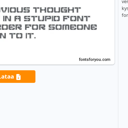
ver
ky
fo
Lataa