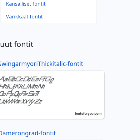
Kansalliset fontit
Värikkäät fontit
uut fontit
SwingarmyoriThickitalic-fontit
Damerongrad-fontit