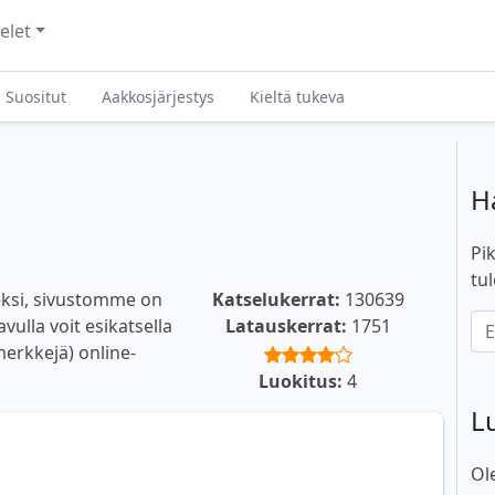
elet
Suositut
Aakkosjärjestys
Kieltä tukeva
H
Pik
tul
seksi, sivustomme on
Katselukerrat:
130639
vulla voit esikatsella
Latauskerrat:
1751
smerkkejä) online-
Luokitus:
4
L
Ol