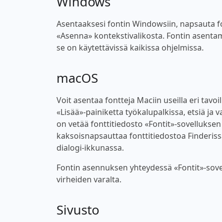
Windows
Asentaaksesi fontin Windowsiin, napsauta font
«Asenna» kontekstivalikosta. Fontin asentam
se on käytettävissä kaikissa ohjelmissa.
macOS
Voit asentaa fontteja Maciin useilla eri tavoi
«Lisää»-painiketta työkalupalkissa, etsiä ja v
on vetää fonttitiedosto «Fontit»-sovellukse
kaksoisnapsauttaa fonttitiedostoa Finderiss
dialogi-ikkunassa.
Fontin asennuksen yhteydessä «Fontit»-sovel
virheiden varalta.
Sivusto