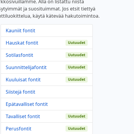
kkosivuillamme. Alla on listattu niistä
sytyimmät ja suosituimmat. Jos etsit tiettyä
nttiluokittelua, käytä kätevää hakutoimintoa.
Kauniit fontit
Hauskat fontit
Uutuudet
Sotilasfontit
Uutuudet
Suunnittelijafontit
Uutuudet
Kuuluisat fontit
Uutuudet
Siistejä fontit
Epätavalliset fontit
Tavalliset fontit
Uutuudet
Perusfontit
Uutuudet