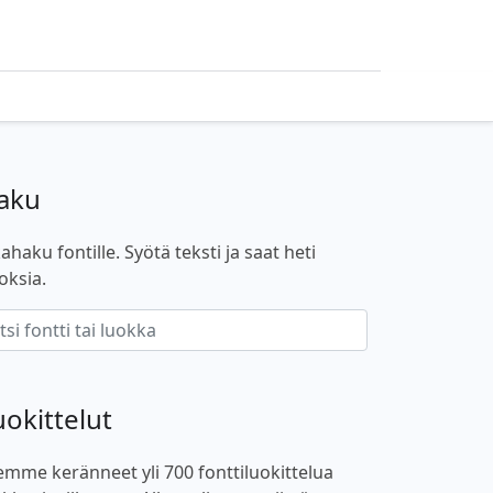
aku
ahaku fontille. Syötä teksti ja saat heti
oksia.
uokittelut
emme keränneet yli 700 fonttiluokittelua