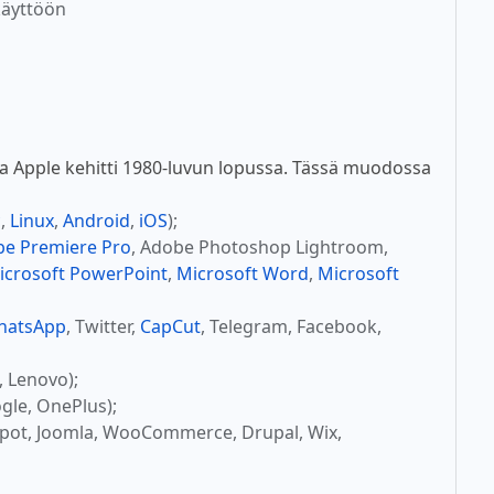
käyttöön
a Apple kehitti 1980-luvun lopussa. Tässä muodossa
c
,
Linux
,
Android
,
iOS
);
e Premiere Pro
, Adobe Photoshop Lightroom,
icrosoft PowerPoint
,
Microsoft Word
,
Microsoft
hatsApp
, Twitter,
CapCut
, Telegram, Facebook,
, Lenovo);
gle, OnePlus);
Spot, Joomla, WooCommerce, Drupal, Wix,