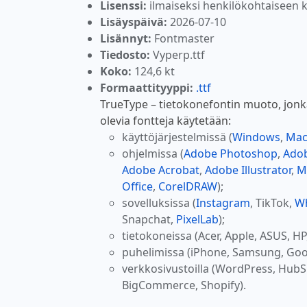
Lisenssi:
ilmaiseksi henkilökohtaiseen 
Lisäyspäivä:
2026-07-10
Lisännyt:
Fontmaster
Tiedosto:
Vyperp.ttf
Koko:
124,6 kt
Formaattityyppi:
.ttf
TrueType – tietokonefontin muoto, jonk
olevia fontteja käytetään:
käyttöjärjestelmissä (
Windows
,
Ma
ohjelmissa (
Adobe Photoshop
,
Adob
Adobe Acrobat
,
Adobe Illustrator
,
M
Office
,
CorelDRAW
);
sovelluksissa (
Instagram
, TikTok,
W
Snapchat,
PixelLab
);
tietokoneissa (Acer, Apple, ASUS, HP
puhelimissa (iPhone, Samsung, Goo
verkkosivustoilla (WordPress, Hub
BigCommerce, Shopify).