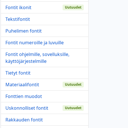
Fontit ikonit
Uutuudet
Tekstifontit
Puhelimen fontit
Fontit numeroille ja luvuille
Fontit ohjelmille, sovelluksille,
käyttöjärjestelmille
Tietyt fontit
Materiaalifontit
Uutuudet
Fonttien muodot
Uskonnolliset fontit
Uutuudet
Rakkauden fontit