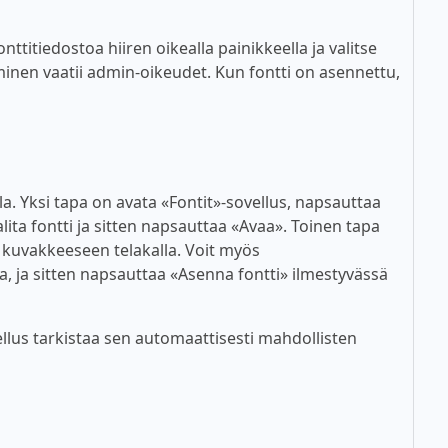
titiedostoa hiiren oikealla painikkeella ja valitse
inen vaatii admin-oikeudet. Kun fontti on asennettu,
lla. Yksi tapa on avata «Fontit»-sovellus, napsauttaa
alita fontti ja sitten napsauttaa «Avaa». Toinen tapa
n kuvakkeeseen telakalla. Voit myös
a, ja sitten napsauttaa «Asenna fontti» ilmestyvässä
lus tarkistaa sen automaattisesti mahdollisten