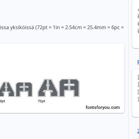
sissa yksiköissä (72pt = 1in = 2.54cm = 25.4mm = 6pc =