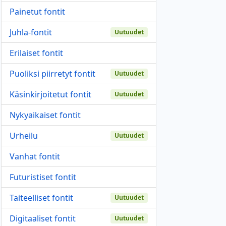
Painetut fontit
Juhla-fontit
Uutuudet
Erilaiset fontit
Puoliksi piirretyt fontit
Uutuudet
Käsinkirjoitetut fontit
Uutuudet
Nykyaikaiset fontit
Urheilu
Uutuudet
Vanhat fontit
Futuristiset fontit
Taiteelliset fontit
Uutuudet
Digitaaliset fontit
Uutuudet