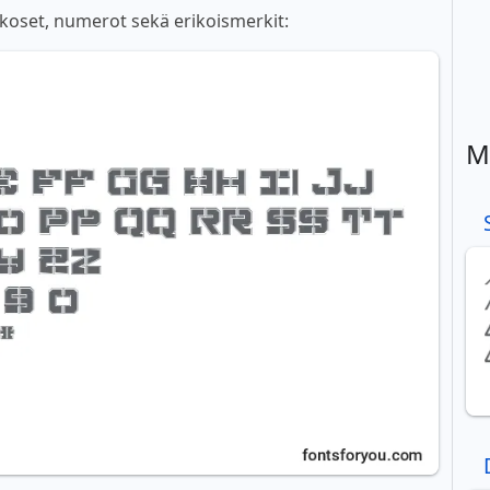
akkoset, numerot sekä erikoismerkit:
M