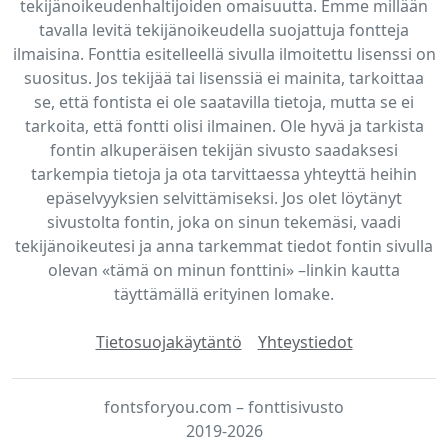
tekijänoikeudenhaltijoiden omaisuutta. Emme millään
tavalla levitä tekijänoikeudella suojattuja fontteja
ilmaisina. Fonttia esitelleellä sivulla ilmoitettu lisenssi on
suositus. Jos tekijää tai lisenssiä ei mainita, tarkoittaa
se, että fontista ei ole saatavilla tietoja, mutta se ei
tarkoita, että fontti olisi ilmainen. Ole hyvä ja tarkista
fontin alkuperäisen tekijän sivusto saadaksesi
tarkempia tietoja ja ota tarvittaessa yhteyttä heihin
epäselvyyksien selvittämiseksi. Jos olet löytänyt
sivustolta fontin, joka on sinun tekemäsi, vaadi
tekijänoikeutesi ja anna tarkemmat tiedot fontin sivulla
olevan «tämä on minun fonttini» –linkin kautta
täyttämällä erityinen lomake.
Tietosuojakäytäntö
Yhteystiedot
fontsforyou.com – fonttisivusto
2019-2026