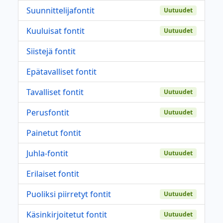
Suunnittelijafontit
Uutuudet
Kuuluisat fontit
Uutuudet
Siistejä fontit
Epätavalliset fontit
Tavalliset fontit
Uutuudet
Perusfontit
Uutuudet
Painetut fontit
Juhla-fontit
Uutuudet
Erilaiset fontit
Puoliksi piirretyt fontit
Uutuudet
Käsinkirjoitetut fontit
Uutuudet