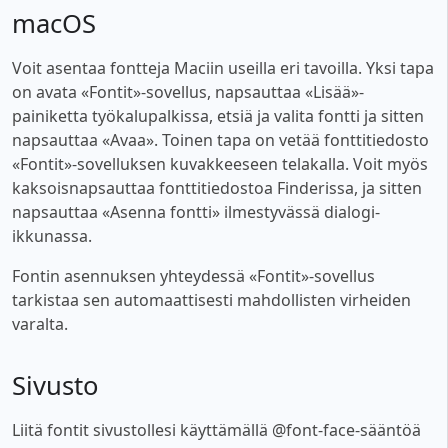
macOS
Voit asentaa fontteja Maciin useilla eri tavoilla. Yksi tapa
on avata «Fontit»-sovellus, napsauttaa «Lisää»-
painiketta työkalupalkissa, etsiä ja valita fontti ja sitten
napsauttaa «Avaa». Toinen tapa on vetää fonttitiedosto
«Fontit»-sovelluksen kuvakkeeseen telakalla. Voit myös
kaksoisnapsauttaa fonttitiedostoa Finderissa, ja sitten
napsauttaa «Asenna fontti» ilmestyvässä dialogi-
ikkunassa.
Fontin asennuksen yhteydessä «Fontit»-sovellus
tarkistaa sen automaattisesti mahdollisten virheiden
varalta.
Sivusto
Liitä fontit sivustollesi käyttämällä @font-face-sääntöä