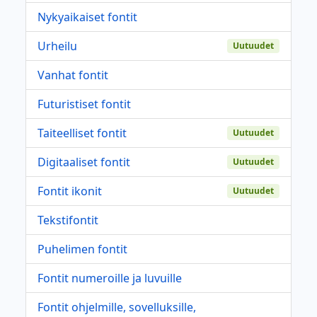
Nykyaikaiset fontit
Urheilu
Uutuudet
Vanhat fontit
Futuristiset fontit
Taiteelliset fontit
Uutuudet
Digitaaliset fontit
Uutuudet
Fontit ikonit
Uutuudet
Tekstifontit
Puhelimen fontit
Fontit numeroille ja luvuille
Fontit ohjelmille, sovelluksille,