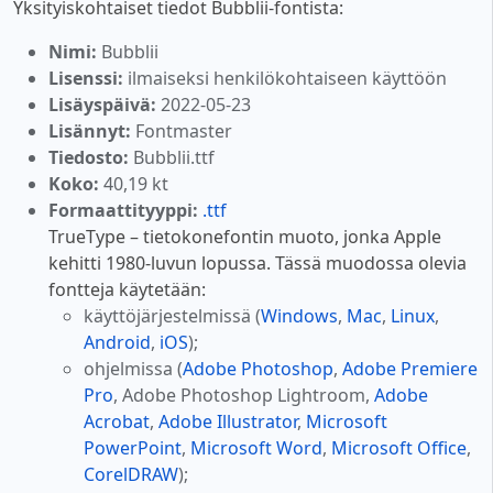
Yksityiskohtaiset tiedot Bubblii-fontista:
Nimi:
Bubblii
Lisenssi:
ilmaiseksi henkilökohtaiseen käyttöön
Lisäyspäivä:
2022-05-23
Lisännyt:
Fontmaster
Tiedosto:
Bubblii.ttf
Koko:
40,19 kt
Formaattityyppi:
.ttf
TrueType – tietokonefontin muoto, jonka Apple
kehitti 1980-luvun lopussa. Tässä muodossa olevia
fontteja käytetään:
käyttöjärjestelmissä (
Windows
,
Mac
,
Linux
,
Android
,
iOS
);
ohjelmissa (
Adobe Photoshop
,
Adobe Premiere
Pro
, Adobe Photoshop Lightroom,
Adobe
Acrobat
,
Adobe Illustrator
,
Microsoft
PowerPoint
,
Microsoft Word
,
Microsoft Office
,
CorelDRAW
);