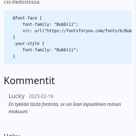
css-tiedostossa:
@font-face {

    font-family: "Bubblii";

    src: url("https://fontsforyou.com/fonts/b/Bubbl
}

.your-style {

    font-family: "Bubblii";

Kommentit
Lucky
2023-02-16
En tykkää tästä fontista, se on liian lapsellinen minun
makuuni.