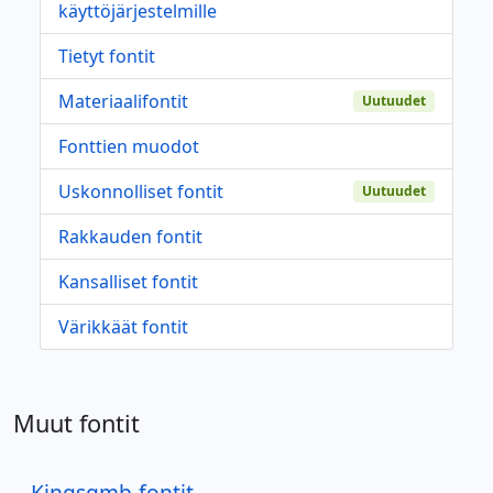
käyttöjärjestelmille
Tietyt fontit
Materiaalifontit
Uutuudet
Fonttien muodot
Uskonnolliset fontit
Uutuudet
Rakkauden fontit
Kansalliset fontit
Värikkäät fontit
Muut fontit
Kingsgmb-fontit