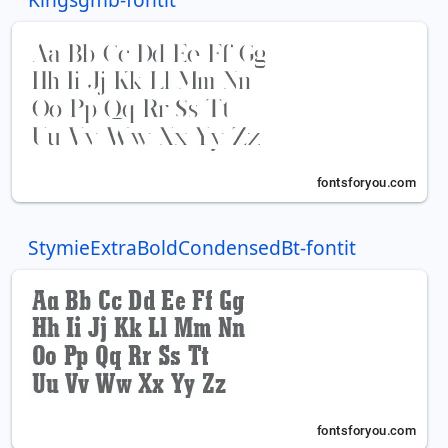
StymieExtraBoldCondensedBt-fontit