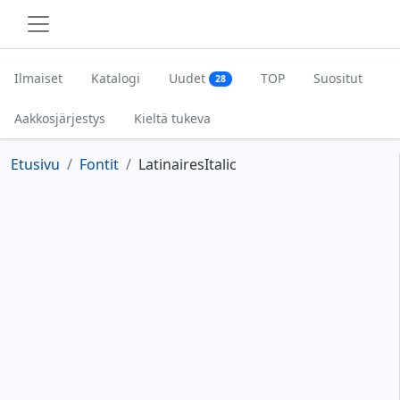
Ilmaiset
Katalogi
Uudet
TOP
Suositut
28
Aakkosjärjestys
Kieltä tukeva
Etusivu
Fontit
LatinairesItalic