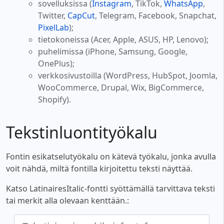
sovelluksissa (
Instagram
, TikTok,
WhatsApp
,
Twitter,
CapCut
, Telegram, Facebook, Snapchat,
PixelLab
);
tietokoneissa (Acer, Apple, ASUS, HP, Lenovo);
puhelimissa (iPhone, Samsung, Google,
OnePlus);
verkkosivustoilla (WordPress, HubSpot, Joomla,
WooCommerce, Drupal, Wix, BigCommerce,
Shopify).
Tekstinluontityökalu
Fontin esikatselutyökalu on kätevä työkalu, jonka avulla
voit nähdä, miltä fontilla kirjoitettu teksti näyttää.
Katso LatinairesItalic-fontti syöttämällä tarvittava teksti
tai merkit alla olevaan kenttään.: