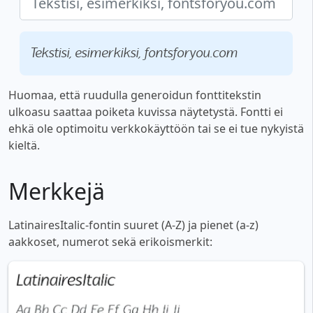
Tekstisi, esimerkiksi, fontsforyou.com
Huomaa, että ruudulla generoidun fonttitekstin
ulkoasu saattaa poiketa kuvissa näytetystä. Fontti ei
ehkä ole optimoitu verkkokäyttöön tai se ei tue nykyistä
kieltä.
Merkkejä
LatinairesItalic-fontin suuret (A-Z) ja pienet (a-z)
aakkoset, numerot sekä erikoismerkit: