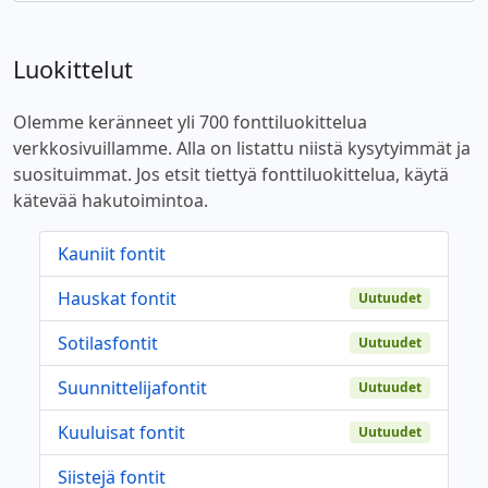
Luokittelut
Olemme keränneet yli 700 fonttiluokittelua
verkkosivuillamme. Alla on listattu niistä kysytyimmät ja
suosituimmat. Jos etsit tiettyä fonttiluokittelua, käytä
kätevää hakutoimintoa.
Kauniit fontit
Hauskat fontit
Uutuudet
Sotilasfontit
Uutuudet
Suunnittelijafontit
Uutuudet
Kuuluisat fontit
Uutuudet
Siistejä fontit