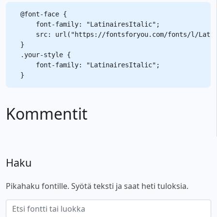
@font-face {

    font-family: "LatinairesItalic";

    src: url("https://fontsforyou.com/fonts/l/Latin
}

.your-style {

    font-family: "LatinairesItalic";

Kommentit
Haku
Pikahaku fontille. Syötä teksti ja saat heti tuloksia.