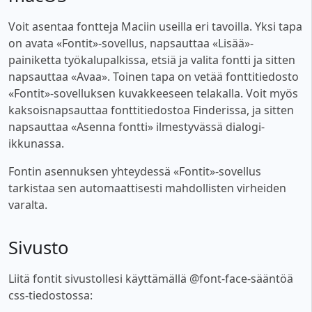
Voit asentaa fontteja Maciin useilla eri tavoilla. Yksi tapa
on avata «Fontit»-sovellus, napsauttaa «Lisää»-
painiketta työkalupalkissa, etsiä ja valita fontti ja sitten
napsauttaa «Avaa». Toinen tapa on vetää fonttitiedosto
«Fontit»-sovelluksen kuvakkeeseen telakalla. Voit myös
kaksoisnapsauttaa fonttitiedostoa Finderissa, ja sitten
napsauttaa «Asenna fontti» ilmestyvässä dialogi-
ikkunassa.
Fontin asennuksen yhteydessä «Fontit»-sovellus
tarkistaa sen automaattisesti mahdollisten virheiden
varalta.
Sivusto
Liitä fontit sivustollesi käyttämällä @font-face-sääntöä
css-tiedostossa: