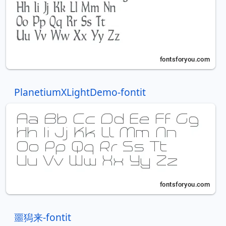
PlanetiumXLightDemo-fontit
噩獡来-fontit