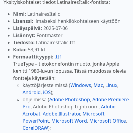
Yksityiskohtaiset tiedot LatinairesItalic-fontista:
Nimi:
LatinairesItalic
Lisenssi:
ilmaiseksi henkilökohtaiseen käyttöön
Lisäyspäivä:
2025-07-06
Lisännyt:
Fontmaster
Tiedosto:
LatinairesItalic.ttf
Koko:
53,91 kt
Formaattityyppi:
.ttf
TrueType – tietokonefontin muoto, jonka Apple
kehitti 1980-luvun lopussa. Tässä muodossa olevia
fontteja käytetään:
käyttöjärjestelmissä (
Windows
,
Mac
,
Linux
,
Android
,
iOS
);
ohjelmissa (
Adobe Photoshop
,
Adobe Premiere
Pro
, Adobe Photoshop Lightroom,
Adobe
Acrobat
,
Adobe Illustrator
,
Microsoft
PowerPoint
,
Microsoft Word
,
Microsoft Office
,
CorelDRAW
);