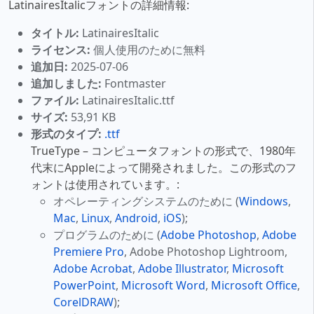
LatinairesItalicフォントの詳細情報:
タイトル:
LatinairesItalic
ライセンス:
個人使用のために無料
追加日:
2025-07-06
追加しました:
Fontmaster
ファイル:
LatinairesItalic.ttf
サイズ:
53,91 KB
形式のタイプ:
.ttf
TrueType – コンピュータフォントの形式で、1980年
代末にAppleによって開発されました。この形式のフ
ォントは使用されています。:
オペレーティングシステムのために (
Windows
,
Mac
,
Linux
,
Android
,
iOS
);
プログラムのために (
Adobe Photoshop
,
Adobe
Premiere Pro
, Adobe Photoshop Lightroom,
Adobe Acrobat
,
Adobe Illustrator
,
Microsoft
PowerPoint
,
Microsoft Word
,
Microsoft Office
,
CorelDRAW
);