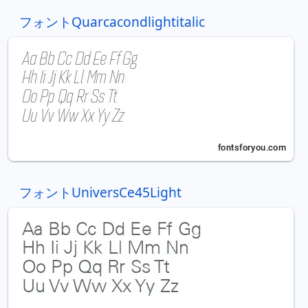
フォントQuarcacondlightitalic
フォントUniversCe45Light