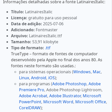
Informações detalhadas sobre a fonte LatinairesItalic:
Título:
LatinairesItalic
Licença:
gratuito para uso pessoal
Data de adição:
2025-07-06
Adicionado:
Fontmaster
Arquivo:
LatinairesItalic.ttf
Tamanho:
53,91 kilobyte
Tipo de formato:
.ttf
TrueType – formato de fontes de computador
desenvolvido pela Apple no final dos anos 80. As
fontes neste formato são usadas.:
para sistemas operacionais (
Windows
,
Mac
,
Linux
,
Android
,
iOS
);
para programas (
Adobe Photoshop
,
Adobe
Premiere Pro
, Adobe Photoshop Lightroom,
Adobe Acrobat
,
Adobe Illustrator
,
Microsoft
PowerPoint
,
Microsoft Word
,
Microsoft Office
,
CorelDRAW
);