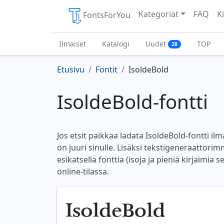
Kategoriat
FAQ
Ki
FontsForYou
Ilmaiset
Katalogi
Uudet
TOP
28
Etusivu
Fontit
IsoldeBold
IsoldeBold-fontti
Jos etsit paikkaa ladata IsoldeBold-fontti i
on juuri sinulle. Lisäksi tekstigeneraattorim
esikatsella fonttia (isoja ja pieniä kirjaimia
online-tilassa.