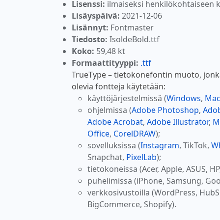
Lisenssi:
ilmaiseksi henkilökohtaiseen 
Lisäyspäivä:
2021-12-06
Lisännyt:
Fontmaster
Tiedosto:
IsoldeBold.ttf
Koko:
59,48 kt
Formaattityyppi:
.ttf
TrueType – tietokonefontin muoto, jonk
olevia fontteja käytetään:
käyttöjärjestelmissä (
Windows
,
Ma
ohjelmissa (
Adobe Photoshop
,
Adob
Adobe Acrobat
,
Adobe Illustrator
,
M
Office
,
CorelDRAW
);
sovelluksissa (
Instagram
, TikTok,
W
Snapchat,
PixelLab
);
tietokoneissa (Acer, Apple, ASUS, HP
puhelimissa (iPhone, Samsung, Goo
verkkosivustoilla (WordPress, Hub
BigCommerce, Shopify).