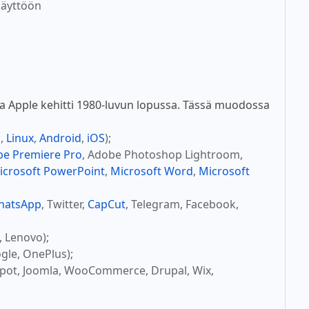
käyttöön
a Apple kehitti 1980-luvun lopussa. Tässä muodossa
c
,
Linux
,
Android
,
iOS
);
e Premiere Pro
, Adobe Photoshop Lightroom,
icrosoft PowerPoint
,
Microsoft Word
,
Microsoft
hatsApp
, Twitter,
CapCut
, Telegram, Facebook,
, Lenovo);
gle, OnePlus);
Spot, Joomla, WooCommerce, Drupal, Wix,