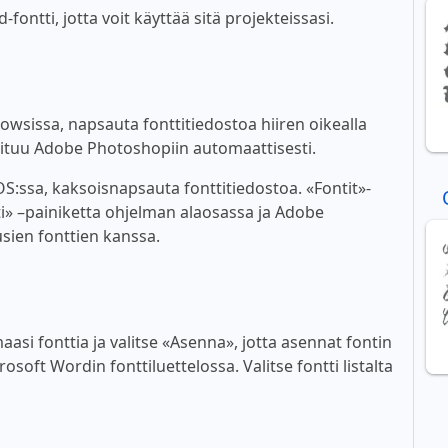
ontti, jotta voit käyttää sitä projekteissasi.
wsissa, napsauta fonttitiedostoa hiiren oikealla
ioituu Adobe Photoshopiin automaattisesti.
:ssa, kaksoisnapsauta fonttitiedostoa. «Fontit»-
i» –painiketta ohjelman alaosassa ja Adobe
sien fonttien kanssa.
asi fonttia ja valitse «Asenna», jotta asennat fontin
soft Wordin fonttiluettelossa. Valitse fontti listalta