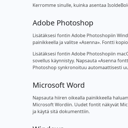
Kerromme sinulle, kuinka asentaa IsoldeBold-f
Adobe Photoshop
Lisätäksesi fontin Adobe Photoshopiin Windo
painikkeella ja valitse «Asenna». Fontti kop
Lisätäksesi fontin Adobe Photoshopiin macOS
sovellus käynnistyy. Napsauta «Asenna fontt
Photoshop synkronoituu automaattisesti uu
Microsoft Word
Napsauta hiiren oikealla painikkeella haluama
Microsoft Wordiin. Uudet fontit näkyvät Micro
ja käytä sitä dokumenttiin.