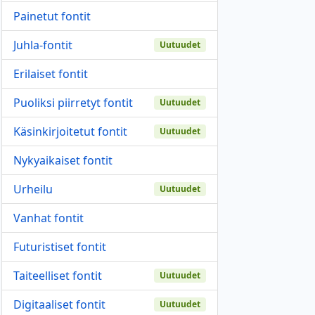
Painetut fontit
Juhla-fontit
Uutuudet
Erilaiset fontit
Puoliksi piirretyt fontit
Uutuudet
Käsinkirjoitetut fontit
Uutuudet
Nykyaikaiset fontit
Urheilu
Uutuudet
Vanhat fontit
Futuristiset fontit
Taiteelliset fontit
Uutuudet
Digitaaliset fontit
Uutuudet