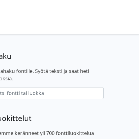
aku
ahaku fontille. Syötä teksti ja saat heti
oksia.
uokittelut
emme keränneet yli 700 fonttiluokittelua