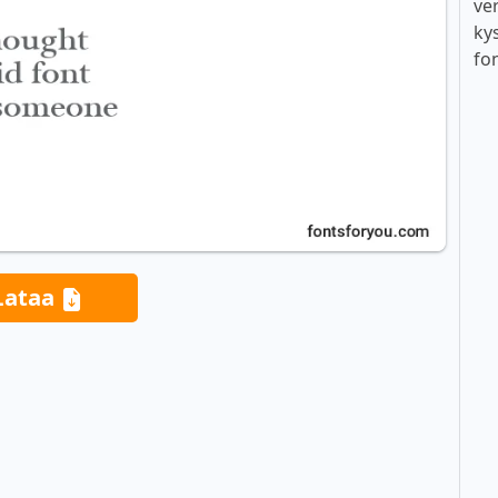
ver
ky
fo
Lataa