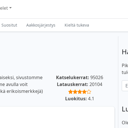
elet
Suositut
Aakkosjärjestys
Kieltä tukeva
H
Pik
tul
lmaiseksi, sivustomme
Katselukerrat:
95026
me avulla voit
Latauskerrat:
20104
 sekä erikoismerkkejä)
Luokitus:
4.1
L
Ol