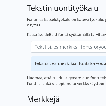
Tekstinluontityökalu
Fontin esikatselutyökalu on kätevä työkalu, jo
näyttää.
Katso IsoldeBold-fontti syöttämällä tarvittava
Tekstisi, esimerkiksi, fontsforyou
Huomaa, että ruudulla generoidun fonttiteks
Fontti ei ehkä ole optimoitu verkkokäyttöön ta
Merkkejä