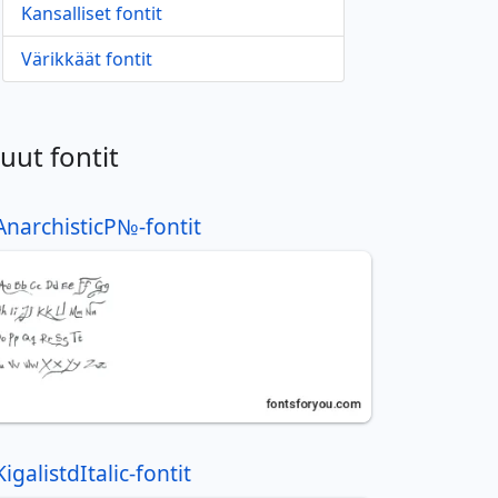
Kansalliset fontit
Värikkäät fontit
uut fontit
AnarchisticР№-fontit
KigalistdItalic-fontit