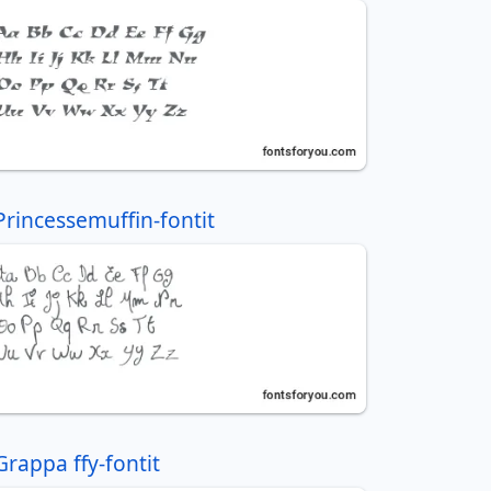
Princessemuffin-fontit
Grappa ffy-fontit