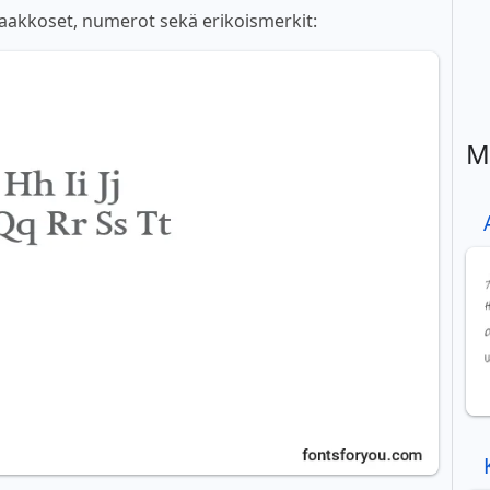
z) aakkoset, numerot sekä erikoismerkit:
M