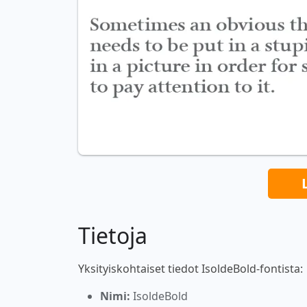
Tietoja
Yksityiskohtaiset tiedot IsoldeBold-fontista:
Nimi:
IsoldeBold