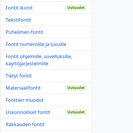
Fontit ikonit
Uutuudet
Tekstifontit
Puhelimen fontit
Fontit numeroille ja luvuille
Fontit ohjelmille, sovelluksille,
käyttöjärjestelmille
Tietyt fontit
Materiaalifontit
Uutuudet
Fonttien muodot
Uskonnolliset fontit
Uutuudet
Rakkauden fontit