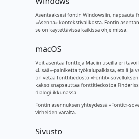
Windows
Asentaaksesi fontin Windowsiin, napsauta font
«Asenna» kontekstivalikosta. Fontin asentam
se on käytettävissä kaikissa ohjelmissa.
macOS
Voit asentaa fontteja Maciin useilla eri tavoi
«Lisää»-painiketta työkalupalkissa, etsiä ja v
on vetää fonttitiedosto «Fontit»-sovellukse
kaksoisnapsauttaa fonttitiedostoa Finderiss
dialogi-ikkunassa.
Fontin asennuksen yhteydessä «Fontit»-sovel
virheiden varalta.
Sivusto