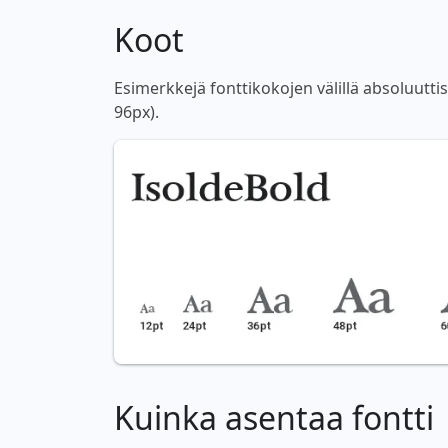
Koot
Esimerkkejä fonttikokojen välillä absoluutti
96px).
Kuinka asentaa fontti