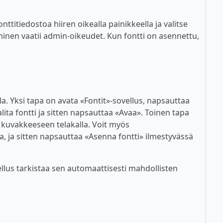
titiedostoa hiiren oikealla painikkeella ja valitse
inen vaatii admin-oikeudet. Kun fontti on asennettu,
lla. Yksi tapa on avata «Fontit»-sovellus, napsauttaa
alita fontti ja sitten napsauttaa «Avaa». Toinen tapa
n kuvakkeeseen telakalla. Voit myös
a, ja sitten napsauttaa «Asenna fontti» ilmestyvässä
lus tarkistaa sen automaattisesti mahdollisten