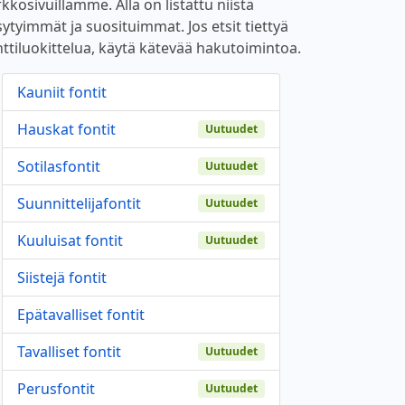
kkosivuillamme. Alla on listattu niistä
sytyimmät ja suosituimmat. Jos etsit tiettyä
nttiluokittelua, käytä kätevää hakutoimintoa.
Kauniit fontit
Hauskat fontit
Uutuudet
Sotilasfontit
Uutuudet
Suunnittelijafontit
Uutuudet
Kuuluisat fontit
Uutuudet
Siistejä fontit
Epätavalliset fontit
Tavalliset fontit
Uutuudet
Perusfontit
Uutuudet