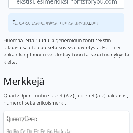
Tekstisi, esimerkiksi, fontsforyou.com
Huomaa, että ruudulla generoidun fonttitekstin
ulkoasu saattaa poiketa kuvissa näytetystä. Fontti ei
ehkä ole optimoitu verkkokäyttöön tai se ei tue nykyistä
kieltä.
Merkkejä
QuartzOpen-fontin suuret (A-Z) ja pienet (a-z) aakkoset,
numerot sekä erikoismerkit: