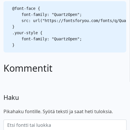
@font-face {

    font-family: "QuartzOpen";

    src: url("https://fontsforyou.com/fonts/q/Quart
}

.your-style {

    font-family: "QuartzOpen";

Kommentit
Haku
Pikahaku fontille. Syötä teksti ja saat heti tuloksia.