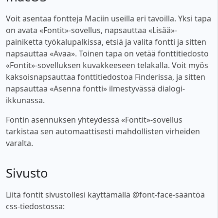
Voit asentaa fontteja Maciin useilla eri tavoilla. Yksi tapa
on avata «Fontit»-sovellus, napsauttaa «Lisää»-
painiketta työkalupalkissa, etsiä ja valita fontti ja sitten
napsauttaa «Avaa». Toinen tapa on vetää fonttitiedosto
«Fontit»-sovelluksen kuvakkeeseen telakalla. Voit myös
kaksoisnapsauttaa fonttitiedostoa Finderissa, ja sitten
napsauttaa «Asenna fontti» ilmestyvässä dialogi-
ikkunassa.
Fontin asennuksen yhteydessä «Fontit»-sovellus
tarkistaa sen automaattisesti mahdollisten virheiden
varalta.
Sivusto
Liitä fontit sivustollesi käyttämällä @font-face-sääntöä
css-tiedostossa: