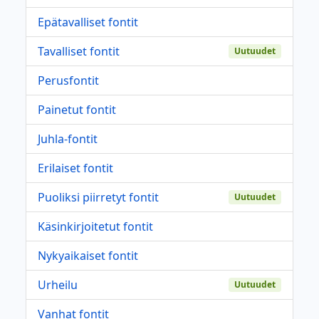
Epätavalliset fontit
Tavalliset fontit
Uutuudet
Perusfontit
Painetut fontit
Juhla-fontit
Erilaiset fontit
Puoliksi piirretyt fontit
Uutuudet
Käsinkirjoitetut fontit
Nykyaikaiset fontit
Urheilu
Uutuudet
Vanhat fontit