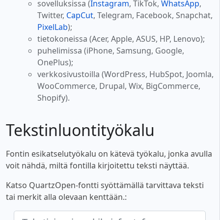
sovelluksissa (
Instagram
, TikTok,
WhatsApp
,
Twitter,
CapCut
, Telegram, Facebook, Snapchat,
PixelLab
);
tietokoneissa (Acer, Apple, ASUS, HP, Lenovo);
puhelimissa (iPhone, Samsung, Google,
OnePlus);
verkkosivustoilla (WordPress, HubSpot, Joomla,
WooCommerce, Drupal, Wix, BigCommerce,
Shopify).
Tekstinluontityökalu
Fontin esikatselutyökalu on kätevä työkalu, jonka avulla
voit nähdä, miltä fontilla kirjoitettu teksti näyttää.
Katso QuartzOpen-fontti syöttämällä tarvittava teksti
tai merkit alla olevaan kenttään.: