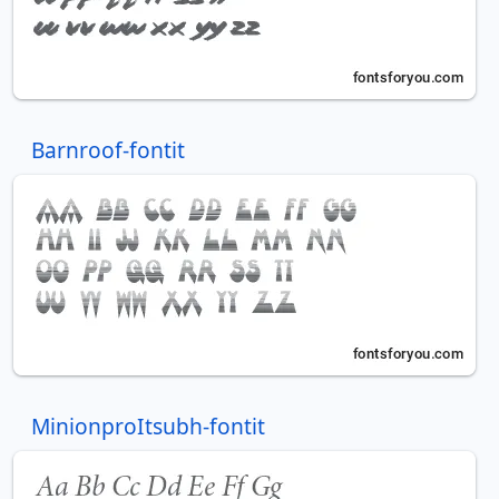
Barnroof-fontit
MinionproItsubh-fontit