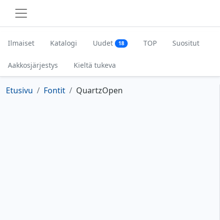
Ilmaiset
Katalogi
Uudet
TOP
Suositut
18
Aakkosjärjestys
Kieltä tukeva
Etusivu
Fontit
QuartzOpen