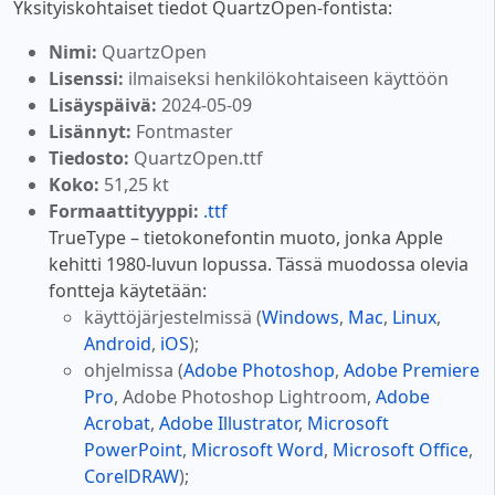
Yksityiskohtaiset tiedot QuartzOpen-fontista:
Nimi:
QuartzOpen
Lisenssi:
ilmaiseksi henkilökohtaiseen käyttöön
Lisäyspäivä:
2024-05-09
Lisännyt:
Fontmaster
Tiedosto:
QuartzOpen.ttf
Koko:
51,25 kt
Formaattityyppi:
.ttf
TrueType – tietokonefontin muoto, jonka Apple
kehitti 1980-luvun lopussa. Tässä muodossa olevia
fontteja käytetään:
käyttöjärjestelmissä (
Windows
,
Mac
,
Linux
,
Android
,
iOS
);
ohjelmissa (
Adobe Photoshop
,
Adobe Premiere
Pro
, Adobe Photoshop Lightroom,
Adobe
Acrobat
,
Adobe Illustrator
,
Microsoft
PowerPoint
,
Microsoft Word
,
Microsoft Office
,
CorelDRAW
);