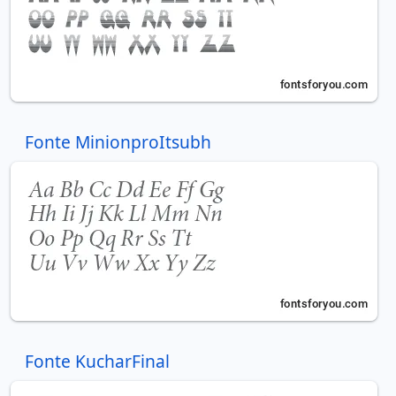
Fonte MinionproItsubh
Fonte KucharFinal