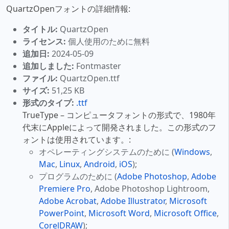
QuartzOpenフォントの詳細情報:
タイトル:
QuartzOpen
ライセンス:
個人使用のために無料
追加日:
2024-05-09
追加しました:
Fontmaster
ファイル:
QuartzOpen.ttf
サイズ:
51,25 KB
形式のタイプ:
.ttf
TrueType – コンピュータフォントの形式で、1980年
代末にAppleによって開発されました。この形式のフ
ォントは使用されています。:
オペレーティングシステムのために (
Windows
,
Mac
,
Linux
,
Android
,
iOS
);
プログラムのために (
Adobe Photoshop
,
Adobe
Premiere Pro
, Adobe Photoshop Lightroom,
Adobe Acrobat
,
Adobe Illustrator
,
Microsoft
PowerPoint
,
Microsoft Word
,
Microsoft Office
,
CorelDRAW
);