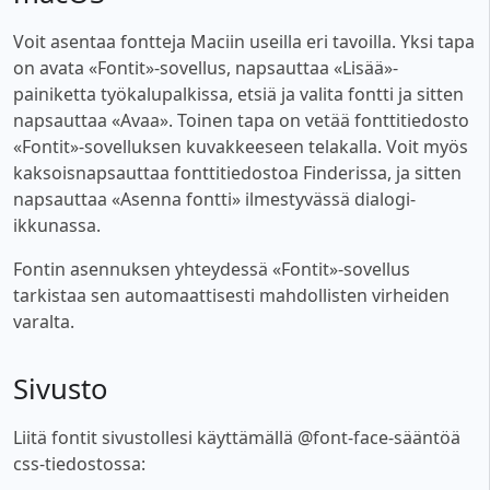
Voit asentaa fontteja Maciin useilla eri tavoilla. Yksi tapa
on avata «Fontit»-sovellus, napsauttaa «Lisää»-
painiketta työkalupalkissa, etsiä ja valita fontti ja sitten
napsauttaa «Avaa». Toinen tapa on vetää fonttitiedosto
«Fontit»-sovelluksen kuvakkeeseen telakalla. Voit myös
kaksoisnapsauttaa fonttitiedostoa Finderissa, ja sitten
napsauttaa «Asenna fontti» ilmestyvässä dialogi-
ikkunassa.
Fontin asennuksen yhteydessä «Fontit»-sovellus
tarkistaa sen automaattisesti mahdollisten virheiden
varalta.
Sivusto
Liitä fontit sivustollesi käyttämällä @font-face-sääntöä
css-tiedostossa: