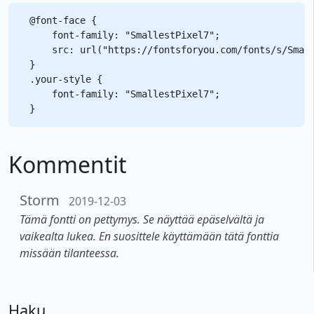
@font-face {

    font-family: "SmallestPixel7";

    src: url("https://fontsforyou.com/fonts/s/Small
}

.your-style {

    font-family: "SmallestPixel7";

Kommentit
Storm
2019-12-03
Tämä fontti on pettymys. Se näyttää epäselvältä ja
vaikealta lukea. En suosittele käyttämään tätä fonttia
missään tilanteessa.
Haku