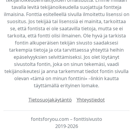
tavalla levitä tekijänoikeudella suojattuja fontteja
ilmaisina. Fonttia esitelleellä sivulla ilmoitettu lisenssi on
suositus. Jos tekijää tai lisenssiä ei mainita, tarkoittaa
se, että fontista ei ole saatavilla tietoja, mutta se ei
tarkoita, että fontti olisi ilmainen. Ole hyvä ja tarkista
fontin alkuperäisen tekijän sivusto saadaksesi
tarkempia tietoja ja ota tarvittaessa yhteyttä heihin
epäselvyyksien selvittämiseksi. Jos olet löytänyt
sivustolta fontin, joka on sinun tekemäsi, vaadi
tekijänoikeutesi ja anna tarkemmat tiedot fontin sivulla
olevan «tämä on minun fonttini» –linkin kautta
täyttämällä erityinen lomake.
Tietosuojakäytäntö
Yhteystiedot
fontsforyou.com – fonttisivusto
2019-2026