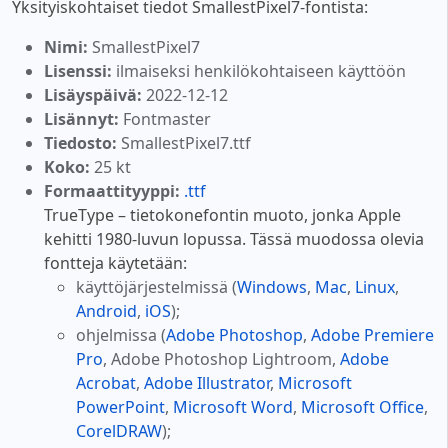
Yksityiskohtaiset tiedot SmallestPixel7-fontista:
Nimi:
SmallestPixel7
Lisenssi:
ilmaiseksi henkilökohtaiseen käyttöön
Lisäyspäivä:
2022-12-12
Lisännyt:
Fontmaster
Tiedosto:
SmallestPixel7.ttf
Koko:
25 kt
Formaattityyppi:
.ttf
TrueType – tietokonefontin muoto, jonka Apple
kehitti 1980-luvun lopussa. Tässä muodossa olevia
fontteja käytetään:
käyttöjärjestelmissä (
Windows
,
Mac
,
Linux
,
Android
,
iOS
);
ohjelmissa (
Adobe Photoshop
,
Adobe Premiere
Pro
, Adobe Photoshop Lightroom,
Adobe
Acrobat
,
Adobe Illustrator
,
Microsoft
PowerPoint
,
Microsoft Word
,
Microsoft Office
,
CorelDRAW
);