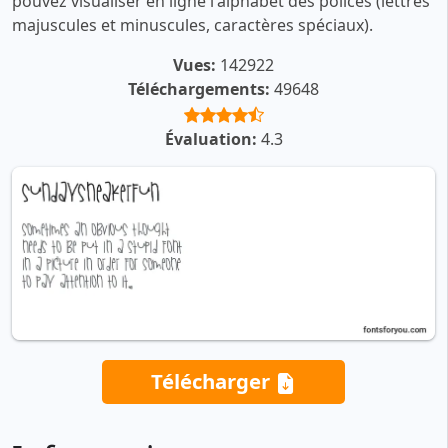
pouvez visualiser en ligne l'alphabet des polices (lettres
majuscules et minuscules, caractères spéciaux).
Vues:
142922
Téléchargements:
49648
Évaluation:
4.3
Télécharger