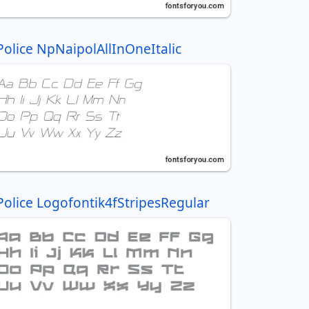
Police NpNaipolAllInOneItalic
Police Logofontik4fStripesRegular