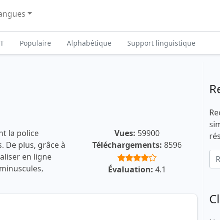
angues
T
Populaire
Alphabétique
Support linguistique
R
Re
si
t la police
Vues:
59900
ré
. De plus, grâce à
Téléchargements:
8596
liser en ligne
 minuscules,
Évaluation:
4.1
C