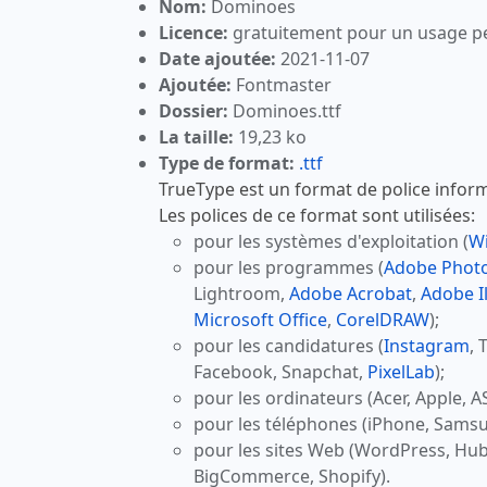
Nom:
Dominoes
Licence:
gratuitement pour un usage p
Date ajoutée:
2021-11-07
Ajoutée:
Fontmaster
Dossier:
Dominoes.ttf
La taille:
19,23 ko
Type de format:
.ttf
TrueType est un format de police inform
Les polices de ce format sont utilisées:
pour les systèmes d'exploitation (
W
pour les programmes (
Adobe Phot
Lightroom,
Adobe Acrobat
,
Adobe Il
Microsoft Office
,
CorelDRAW
);
pour les candidatures (
Instagram
, 
Facebook, Snapchat,
PixelLab
);
pour les ordinateurs (Acer, Apple, A
pour les téléphones (iPhone, Samsu
pour les sites Web (WordPress, Hu
BigCommerce, Shopify).