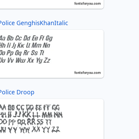
Police GenghisKhanItalic
Police Droop