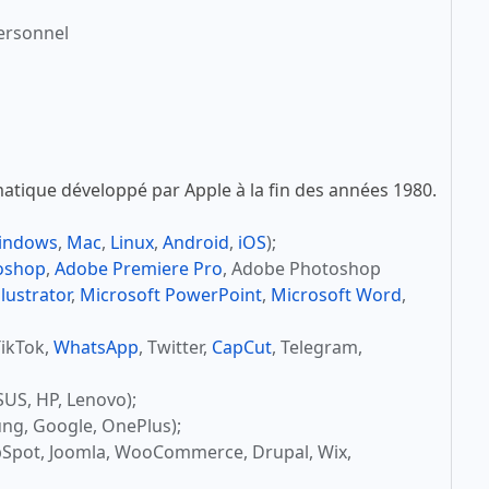
ersonnel
atique développé par Apple à la fin des années 1980.
indows
,
Mac
,
Linux
,
Android
,
iOS
);
oshop
,
Adobe Premiere Pro
, Adobe Photoshop
lustrator
,
Microsoft PowerPoint
,
Microsoft Word
,
TikTok,
WhatsApp
, Twitter,
CapCut
, Telegram,
SUS, HP, Lenovo);
ng, Google, OnePlus);
bSpot, Joomla, WooCommerce, Drupal, Wix,