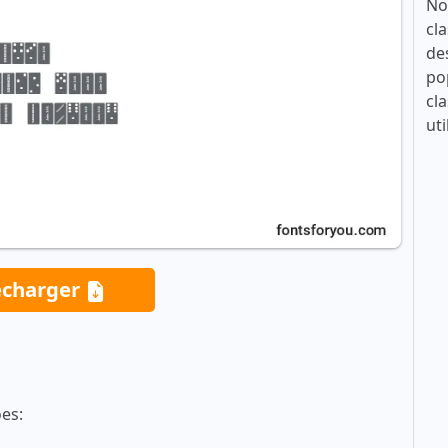
No
cla
de
po
cla
uti
écharger
oes: