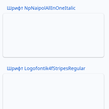
Шрифт NpNaipolAllInOneItalic
Шрифт Logofontik4fStripesRegular