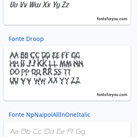
Fonte Droop
Fonte NpNaipolAllInOneItalic