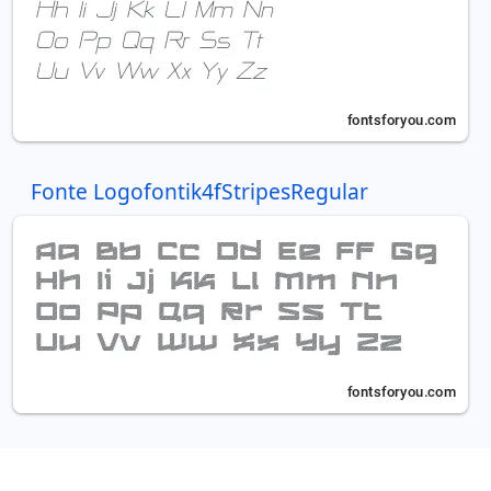
Fonte Logofontik4fStripesRegular