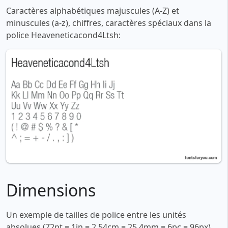
Caractères alphabétiques majuscules (A-Z) et
minuscules (a-z), chiffres, caractères spéciaux dans la
police Heaveneticacond4Ltsh:
Dimensions
Un exemple de tailles de police entre les unités
absolues (72pt = 1in = 2,54cm = 25,4mm = 6pc = 96px).