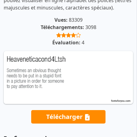
pouvez visualiser en ligne l'alphabet des polices (lettres
majuscules et minuscules, caractères spéciaux).
Vues:
83309
Téléchargements:
3098
Évaluation:
4
Télécharger