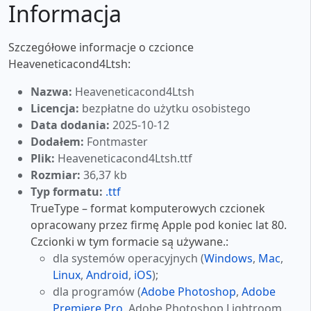
Informacja
Szczegółowe informacje o czcionce
Heaveneticacond4Ltsh:
Nazwa:
Heaveneticacond4Ltsh
Licencja:
bezpłatne do użytku osobistego
Data dodania:
2025-10-12
Dodałem:
Fontmaster
Plik:
Heaveneticacond4Ltsh.ttf
Rozmiar:
36,37 kb
Typ formatu:
.ttf
TrueType – format komputerowych czcionek
opracowany przez firmę Apple pod koniec lat 80.
Czcionki w tym formacie są używane.:
dla systemów operacyjnych (
Windows
,
Mac
,
Linux
,
Android
,
iOS
);
dla programów (
Adobe Photoshop
,
Adobe
Premiere Pro
, Adobe Photoshop Lightroom,