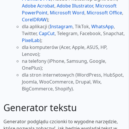
Adobe Acrobat
,
Adobe Illustrator
,
Microsoft
PowerPoint
,
Microsoft Word
,
Microsoft Office
,
CorelDRAW
);
dla aplikacji (
Instagram
, TikTok,
WhatsApp
,
Twitter,
CapCut
, Telegram, Facebook, Snapchat,
PixelLab
);
dla komputerów (Acer, Apple, ASUS, HP,
Lenovo);
na telefony (iPhone, Samsung, Google,
OnePlus);
dla stron internetowych (WordPress, HubSpot,
Joomla, WooCommerce, Drupal, Wix,
BigCommerce, Shopify).
Generator tekstu
Generator podglądu czcionki to wygodne narzędzie,
które pozwala zobaczyć, jak będzie wyglądał tekst w