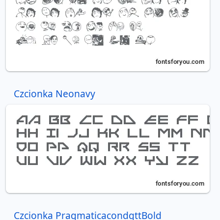
Czcionka Neonavy
Czcionka PragmaticacondgttBold