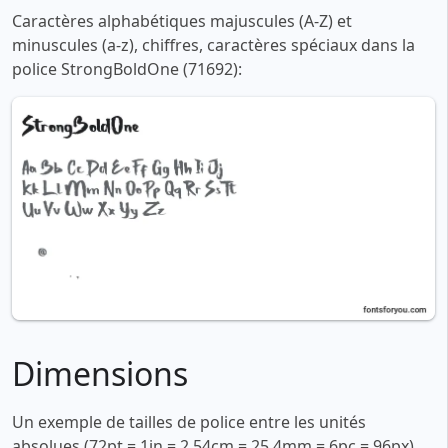
Caractères alphabétiques majuscules (A-Z) et
minuscules (a-z), chiffres, caractères spéciaux dans la
police StrongBoldOne (71692):
Dimensions
Un exemple de tailles de police entre les unités
absolues (72pt = 1in = 2,54cm = 25,4mm = 6pc = 96px).