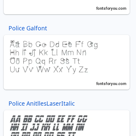
Police Galfont
Police AnitllesLaserItalic