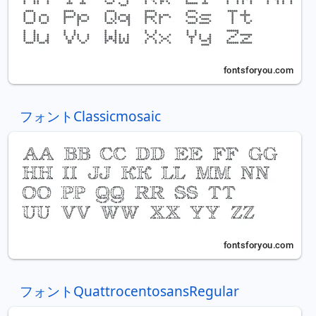
フォントClassicmosaic
フォントQuattrocentosansRegular