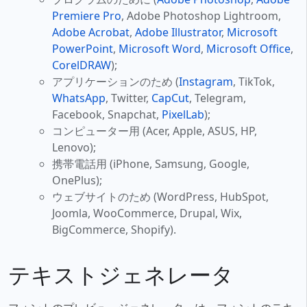
Premiere Pro
, Adobe Photoshop Lightroom,
Adobe Acrobat
,
Adobe Illustrator
,
Microsoft
PowerPoint
,
Microsoft Word
,
Microsoft Office
,
CorelDRAW
);
アプリケーションのため (
Instagram
, TikTok,
WhatsApp
, Twitter,
CapCut
, Telegram,
Facebook, Snapchat,
PixelLab
);
コンピューター用 (Acer, Apple, ASUS, HP,
Lenovo);
携帯電話用 (iPhone, Samsung, Google,
OnePlus);
ウェブサイトのため (WordPress, HubSpot,
Joomla, WooCommerce, Drupal, Wix,
BigCommerce, Shopify).
テキストジェネレータ