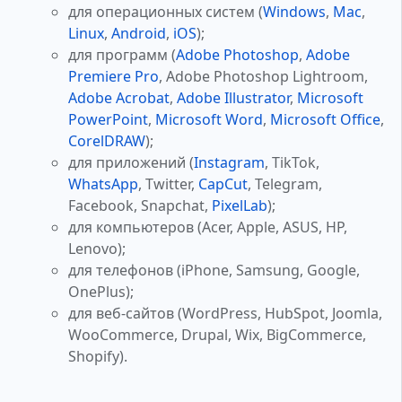
для операционных систем (
Windows
,
Mac
,
Linux
,
Android
,
iOS
);
для программ (
Adobe Photoshop
,
Adobe
Premiere Pro
, Adobe Photoshop Lightroom,
Adobe Acrobat
,
Adobe Illustrator
,
Microsoft
PowerPoint
,
Microsoft Word
,
Microsoft Office
,
CorelDRAW
);
для приложений (
Instagram
, TikTok,
WhatsApp
, Twitter,
CapCut
, Telegram,
Facebook, Snapchat,
PixelLab
);
для компьютеров (Acer, Apple, ASUS, HP,
Lenovo);
для телефонов (iPhone, Samsung, Google,
OnePlus);
для веб-сайтов (WordPress, HubSpot, Joomla,
WooCommerce, Drupal, Wix, BigCommerce,
Shopify).