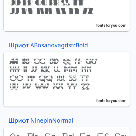
Шрифт ABosanovagdstrBold
Шрифт NinepinNormal