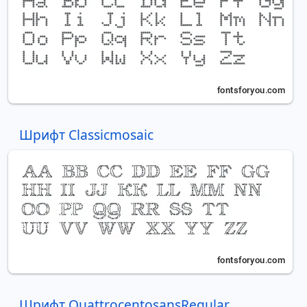
Шрифт Classicmosaic
Шрифт QuattrocentosansRegular