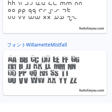
フォントWillametteMistfall