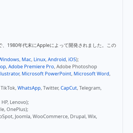
式で、1980年代末にAppleによって開発されました。この
Windows
,
Mac
,
Linux
,
Android
,
iOS
);
hop
,
Adobe Premiere Pro
, Adobe Photoshop
lustrator
,
Microsoft PowerPoint
,
Microsoft Word
,
, TikTok,
WhatsApp
, Twitter,
CapCut
, Telegram,
P, Lenovo);
, OnePlus);
t, Joomla, WooCommerce, Drupal, Wix,