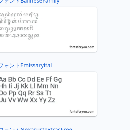
フォントBalineseFamily
フォントEmissaryital
フォントNexarustextrasFree