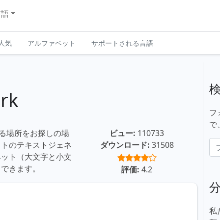
言語
人気
アルファベット
サポートされる言語
rk
フ
で
ドする場所をお探しの場
ビュー:
110733
イトのテキストジェネ
ダウンロード:
31508
ベット（大文字と小文
もできます。
評価:
4.2
私