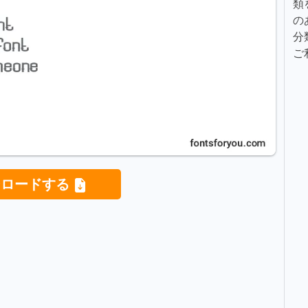
類
の
分
ご
ンロードする