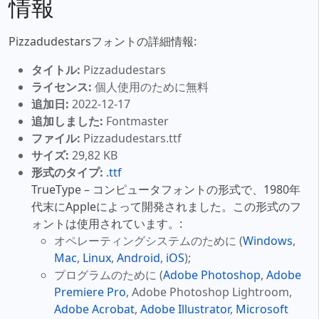
情報
Pizzadudestarsフォントの詳細情報:
タイトル:
Pizzadudestars
ライセンス:
個人使用のために無料
追加日:
2022-12-17
追加しました:
Fontmaster
ファイル:
Pizzadudestars.ttf
サイズ:
29,82 KB
形式のタイプ:
.ttf
TrueType – コンピュータフォントの形式で、1980年
代末にAppleによって開発されました。この形式のフ
ォントは使用されています。:
オペレーティングシステムのために (
Windows
,
Mac
,
Linux
,
Android
,
iOS
);
プログラムのために (
Adobe Photoshop
,
Adobe
Premiere Pro
, Adobe Photoshop Lightroom,
Adobe Acrobat
,
Adobe Illustrator
,
Microsoft