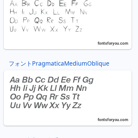
フォントPragmaticaMediumOblique