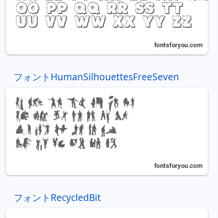
フォントHumanSilhouettesFreeSeven
フォントRecycledBit