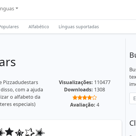
ínguas
Populares
Alfabético
Línguas suportadas
B
ars
Bu
te
e Pizzadudestars
Visualizações:
110477
im
 disso, com a ajuda
Downloads:
1308
izar o alfabeto da
teres especiais)
Avaliação:
4
C