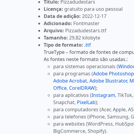
Título:
Pizzadudestars
Licença:
gratuito para uso pessoal
Data de adição:
2022-12-17
Adicionado:
Fontmaster
Arquivo:
Pizzadudestars.ttf
Tamanho:
29,82 kilobyte
Tipo de formato:
.ttf
TrueType – formato de fontes de comput
As fontes neste formato são usadas.:
para sistemas operacionais (
Windo
para programas (
Adobe Photoshop
Adobe Acrobat
,
Adobe Illustrator
,
M
Office
,
CorelDRAW
);
para aplicativos (
Instagram
, TikTok
Snapchat,
PixelLab
);
para computadores (Acer, Apple, AS
para telefones (iPhone, Samsung, G
para websites (WordPress, HubSpo
BigCommerce, Shopify).