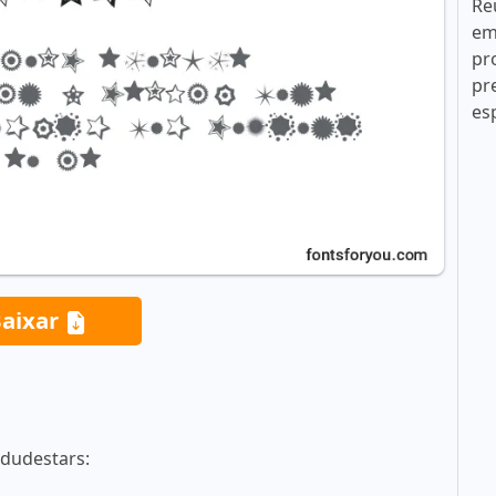
Re
em
pr
pr
es
aixar
adudestars: