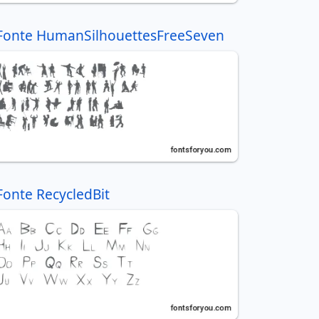
Fonte HumanSilhouettesFreeSeven
Fonte RecycledBit