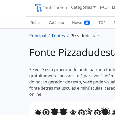
Categorias
FAQ
L
FontsForYou
Grátis
Catálogo
Novos
TOP
28
Principal
Fontes
Pizzadudestars
Fonte Pizzadudest
Se você está procurando onde baixar a font
gratuitamente, nosso site é para você. Além
do nosso gerador de texto, você pode visual
fonte (letras maiúsculas e minúsculas, carac
online.