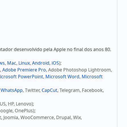
ador desenvolvido pela Apple no final dos anos 80.
ws
,
Mac
,
Linux
,
Android
,
iOS
);
,
Adobe Premiere Pro
, Adobe Photoshop Lightroom,
icrosoft PowerPoint
,
Microsoft Word
,
Microsoft
,
WhatsApp
, Twitter,
CapCut
, Telegram, Facebook,
US, HP, Lenovo);
oogle, OnePlus);
t, Joomla, WooCommerce, Drupal, Wix,