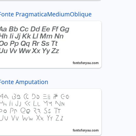
Fonte PragmaticaMediumOblique
Fonte Amputation