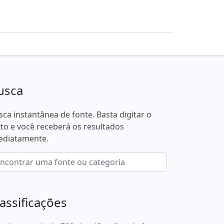
usca
sca instantânea de fonte. Basta digitar o
xto e você receberá os resultados
ediatamente.
lassificações