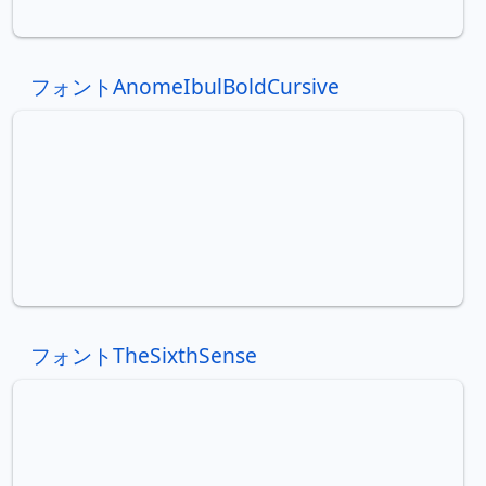
フォントAnomeIbulBoldCursive
フォントTheSixthSense