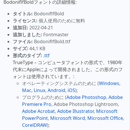
BodoniflfBoldフォントの詳細情報:
タイトル:
BodoniflfBold
ライセンス:
個人使用のために無料
追加日:
2022-04-21
追加しました:
Fontmaster
ファイル:
BodoniflfBold.ttf
サイズ:
44,1 KB
形式のタイプ:
.ttf
TrueType – コンピュータフォントの形式で、1980年
代末にAppleによって開発されました。この形式のフ
ォントは使用されています。:
オペレーティングシステムのために (
Windows
,
Mac
,
Linux
,
Android
,
iOS
);
プログラムのために (
Adobe Photoshop
,
Adobe
Premiere Pro
, Adobe Photoshop Lightroom,
Adobe Acrobat
,
Adobe Illustrator
,
Microsoft
PowerPoint
,
Microsoft Word
,
Microsoft Office
,
CorelDRAW
);