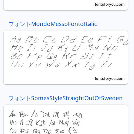
フォントMondoMessoFontoItalic
フォントSomesStyleStraightOutOfSweden