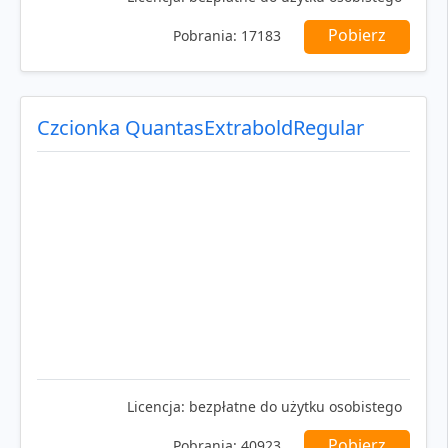
Pobierz
Pobrania:
17183
Czcionka QuantasExtraboldRegular
Licencja:
bezpłatne do użytku osobistego
Pobierz
Pobrania:
40923