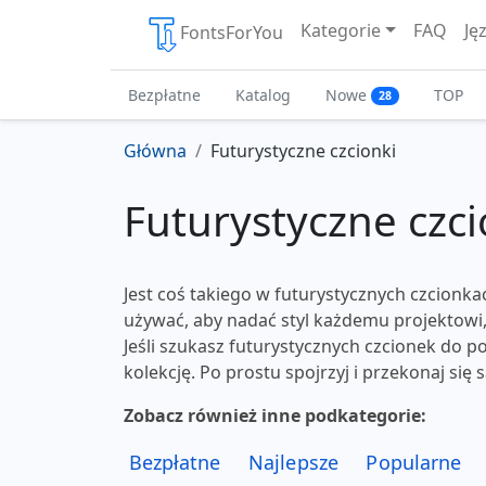
Kategorie
FAQ
Ję
FontsForYou
Bezpłatne
Katalog
Nowe
TOP
28
Główna
Futurystyczne czcionki
Futurystyczne czci
Jest coś takiego w futurystycznych czcionka
używać, aby nadać styl każdemu projektowi, 
Jeśli szukasz futurystycznych czcionek do p
kolekcję. Po prostu spojrzyj i przekonaj się 
Zobacz również inne podkategorie:
Bezpłatne
Najlepsze
Popularne