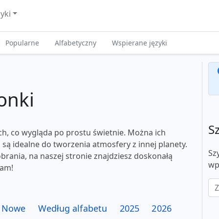
zyki
Popularne
Alfabetyczny
Wspierane języki
onki
S
ch, co wygląda po prostu świetnie. Można ich
są idealne do tworzenia atmosfery z innej planety.
Sz
obrania, na naszej stronie znajdziesz doskonałą
wp
sam!
Nowe
Według alfabetu
2025
2026