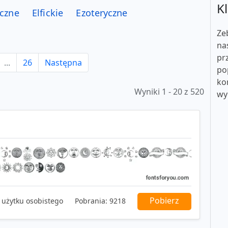
Kl
czne
Elfickie
Ezoteryczne
Ze
na
pr
...
26
Następna
po
ko
Wyniki 1 - 20 z 520
wy
Pobierz
 użytku osobistego
Pobrania:
9218