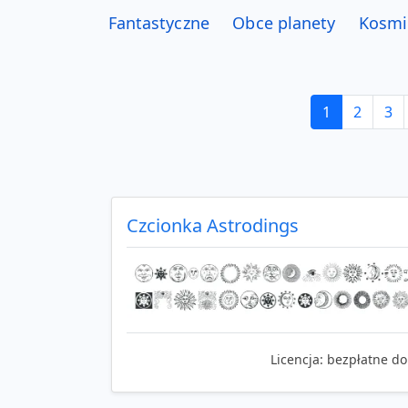
Fantastyczne
Obce planety
Kosmi
1
2
3
Czcionka Astrodings
Licencja:
bezpłatne do