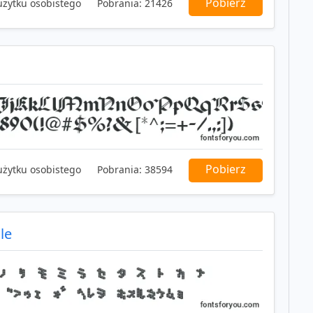
Pobierz
użytku osobistego
Pobrania:
21426
Pobierz
użytku osobistego
Pobrania:
38594
le