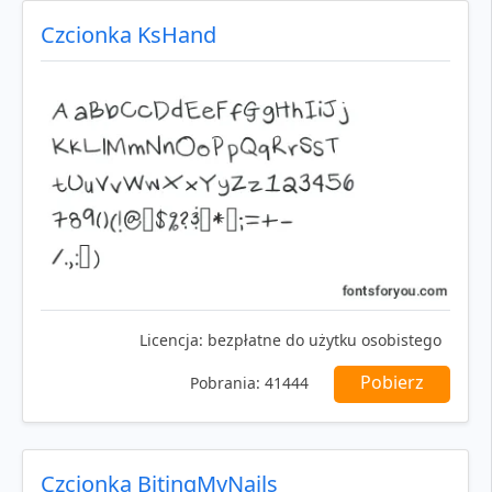
Czcionka KsHand
Licencja:
bezpłatne do użytku osobistego
Pobierz
Pobrania:
41444
Czcionka BitingMyNails