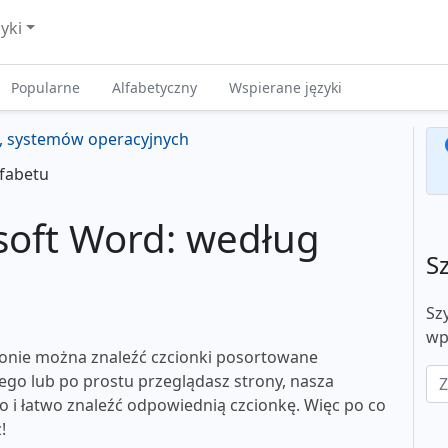
zyki
Popularne
Alfabetyczny
Wspierane języki
i, systemów operacyjnych
fabetu
osoft Word: według
S
Sz
wp
ronie można znaleźć czcionki posortowane
nego lub po prostu przeglądasz strony, nasza
o i łatwo znaleźć odpowiednią czcionkę. Więc po co
!