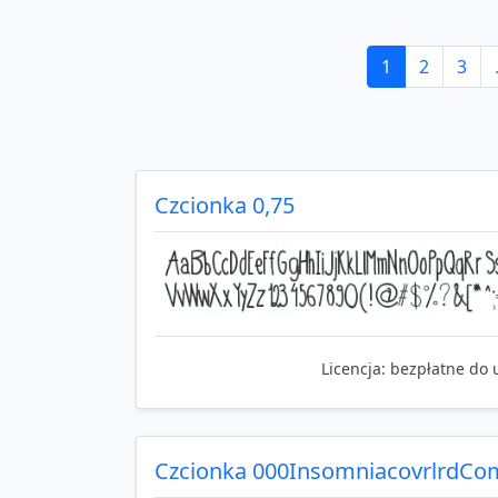
1
2
3
Czcionka 0,75
Licencja:
bezpłatne do 
Czcionka 000InsomniacovrlrdCo