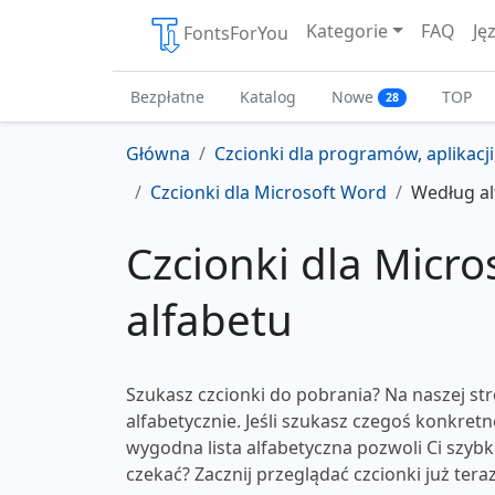
Kategorie
FAQ
Ję
FontsForYou
Bezpłatne
Katalog
Nowe
TOP
28
Główna
Czcionki dla programów, aplikacj
Czcionki dla Microsoft Word
Według al
Czcionki dla Micr
alfabetu
Szukasz czcionki do pobrania? Na naszej st
alfabetycznie. Jeśli szukasz czegoś konkret
wygodna lista alfabetyczna pozwoli Ci szybk
czekać? Zacznij przeglądać czcionki już teraz