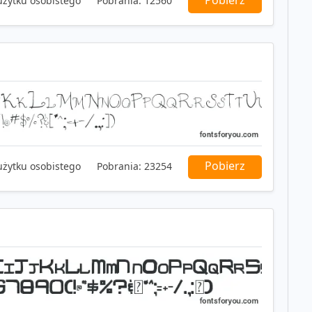
użytku osobistego
Pobrania:
12560
Pobierz
użytku osobistego
Pobrania:
23254