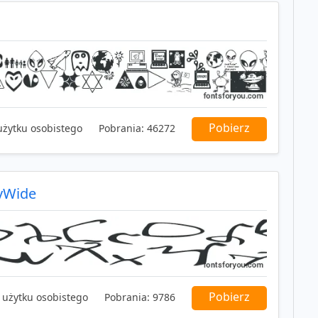
Pobierz
użytku osobistego
Pobrania:
46272
yWide
Pobierz
 użytku osobistego
Pobrania:
9786