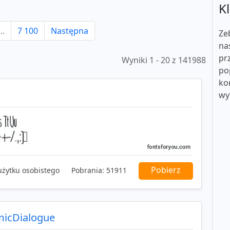
Kl
...
7 100
Następna
Ze
na
pr
Wyniki 1 - 20 z 141988
po
ko
wy
Pobierz
użytku osobistego
Pobrania:
51911
micDialogue